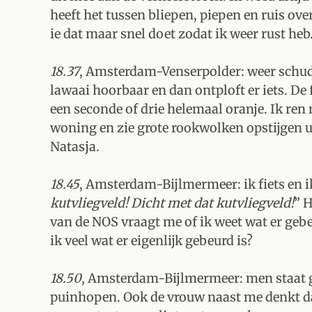
heeft het tussen bliepen, piepen en ruis over
ie dat maar snel doet zodat ik weer rust heb
18.37
, Amsterdam-Venserpolder: weer schudt
lawaai hoorbaar en dan ontploft er iets. De 
een seconde of drie helemaal oranje. Ik ren
woning en zie grote rookwolken opstijgen u
Natasja.
18.45
, Amsterdam-Bijlmermeer: ik fiets en ik 
kutvliegveld! Dicht met dat kutvliegveld!
” H
van de NOS vraagt me of ik weet wat er gebe
ik veel wat er eigenlijk gebeurd is?
18.50
, Amsterdam-Bijlmermeer: men staat g
puinhopen. Ook de vrouw naast me denkt dat 