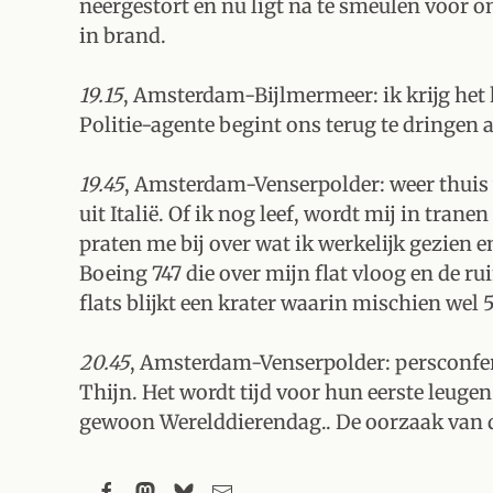
neergestort en nu ligt na te smeulen voor o
in brand.
19.15
, Amsterdam-Bijlmermeer: ik krijg het 
Politie-agente begint ons terug te dringen a
19.45
, Amsterdam-Venserpolder: weer thuis w
uit Italië. Of ik nog leef, wordt mij in tranen
praten me bij over wat ik werkelijk gezien 
Boeing 747 die over mijn flat vloog en de ru
flats blijkt een krater waarin mischien w
20.45
, Amsterdam-Venserpolder: persconfe
Thijn. Het wordt tijd voor hun eerste leuge
gewoon Werelddierendag.. De oorzaak van d