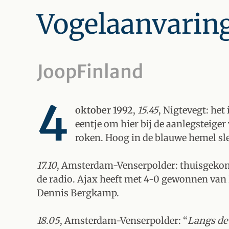
Vogelaanvarin
JoopFinland
4
oktober 1992
,
15.45
, Nigtevegt: he
eentje om hier bij de aanlegsteiger 
roken. Hoog in de blauwe hemel slee
17.10
, Amsterdam-Venserpolder: thuisgekome
de radio. Ajax heeft met 4-0 gewonnen van 
Dennis Bergkamp.
18.05
, Amsterdam-Venserpolder: “
Langs de 