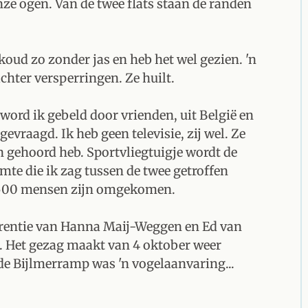
nze ogen. Van de twee flats staan de randen
koud zo zonder jas en heb het wel gezien. 'n
chter versperringen. Ze huilt.
ord ik gebeld door vrienden, uit België en
 gevraagd. Ik heb geen televisie, zij wel. Ze
en gehoord heb. Sportvliegtuigje wordt de
imte die ik zag tussen de twee getroffen
el 500 mensen zijn omgekomen.
rentie van Hanna Maij-Weggen en Ed van
n. Het gezag maakt van 4 oktober weer
e Bijlmerramp was 'n vogelaanvaring...