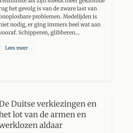
Tenminste als zijn steeds meer gekromde
rug het gevolg is van de zware last van
onoplosbare problemen. Medelijden is
niet nodig, er ging immers heel wat aan
vooraf. Schipperen, glibberen…
Lees meer
De Duitse verkiezingen en
het lot van de armen en
werklozen aldaar