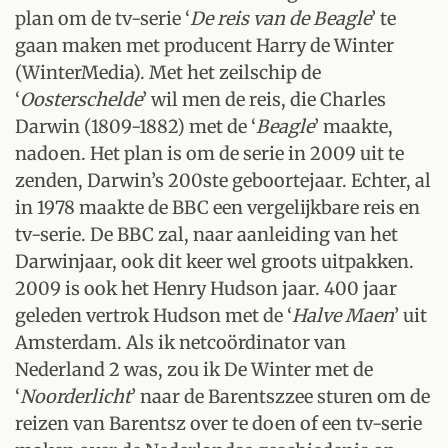
plan om de tv-serie ‘
De reis van de Beagle
’ te
gaan maken met producent Harry de Winter
(WinterMedia). Met het zeilschip de
‘
Oosterschelde
’ wil men de reis, die Charles
Darwin (1809-1882) met de ‘
Beagle
’ maakte,
nadoen. Het plan is om de serie in 2009 uit te
zenden, Darwin’s 200ste geboortejaar. Echter, al
in 1978 maakte de BBC een vergelijkbare reis en
tv-serie. De BBC zal, naar aanleiding van het
Darwinjaar, ook dit keer wel groots uitpakken.
2009 is ook het Henry Hudson jaar. 400 jaar
geleden vertrok Hudson met de ‘
Halve Maen
’ uit
Amsterdam. Als ik netcoördinator van
Nederland 2 was, zou ik De Winter met de
‘
Noorderlicht
’ naar de Barentszzee sturen om de
reizen van Barentsz over te doen of een tv-serie