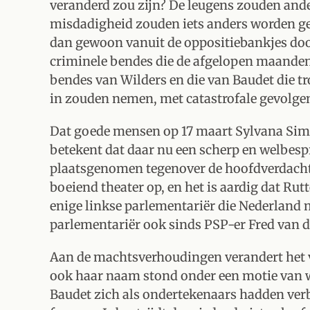
veranderd zou zijn? De leugens zouden ande
misdadigheid zouden iets anders worden ge
dan gewoon vanuit de oppositiebankjes door
criminele bendes die de afgelopen maanden
bendes van Wilders en die van Baudet die t
in zouden nemen, met catastrofale gevolgen
Dat goede mensen op 17 maart Sylvana Si
betekent dat daar nu een scherp en welbes
plaatsgenomen tegenover de hoofdverdachte
boeiend theater op, en het is aardig dat Rut
enige linkse parlementariër die Nederland m
parlementariër ook sinds PSP-er Fred van d
Aan de machtsverhoudingen verandert het ve
ook haar naam stond onder een motie van
Baudet zich als ondertekenaars hadden ver