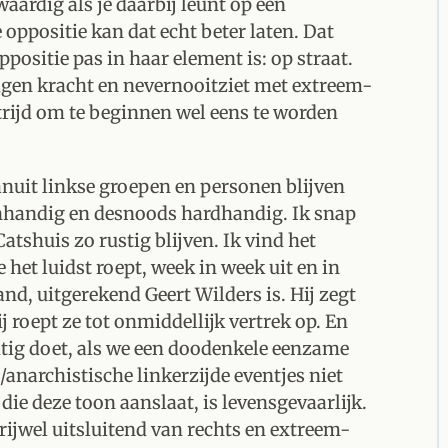
waardig als je daarbij leunt op een
oppositie kan dat echt beter laten. Dat
positie pas in haar element is: op straat.
eigen kracht en nevernooitziet met extreem-
trijd om te beginnen wel eens te worden
vanuit linkse groepen en personen blijven
genhandig en desnoods hardhandig. Ik snap
tshuis zo rustig blijven. Ik vind het
et luidst roept, week in week uit en in
nd, uitgerekend Geert Wilders is. Hij zegt
j roept ze tot onmiddellijk vertrek op. En
chtig doet, als we een doodenkele eenzame
/anarchistische linkerzijde eventjes niet
die deze toon aanslaat, is levensgevaarlijk.
 vrijwel uitsluitend van rechts en extreem-