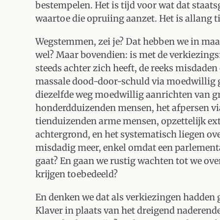
bestempelen. Het is tijd voor wat dat staa
waartoe die opruiing aanzet. Het is allang t
Wegstemmen, zei je? Dat hebben we in maart
wel? Maar bovendien: is met de verkiezing
steeds achter zich heeft, de reeks misdade
massale dood-door-schuld via moedwillig ge
diezelfde weg moedwillig aanrichten van g
honderdduizenden mensen, het afpersen via
tienduizenden arme mensen, opzettelijk ex
achtergrond, en het systematisch liegen ove
misdadig meer, enkel omdat een parlementa
gaat? En gaan we rustig wachten tot we ove
krijgen toebedeeld?
En denken we dat als verkiezingen hadden g
Klaver in plaats van het dreigend naderende 