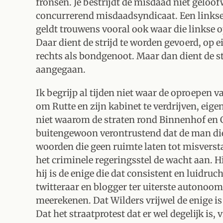
fronsen. Je bestrijdt de misdaad niet geloof
concurrerend misdaadsyndicaat. Een linkse 
geldt trouwens vooral ook waar die linkse op
Daar dient de strijd te worden gevoerd, op 
rechts als bondgenoot. Maar dan dient de s
aangegaan.
Ik begrijp al tijden niet waar de oproepen 
om Rutte en zijn kabinet te verdrijven, ei
niet waarom de straten rond Binnenhof en Ca
buitengewoon verontrustend dat de man die h
woorden die geen ruimte laten tot misversta
het criminele regeringsstel de wacht aan. Hi
hij is de enige die dat consistent en luidru
twitteraar en blogger ter uiterste autonoom
meerekenen. Dat Wilders vrijwel de enige is 
Dat het straatprotest dat er wel degelijk is,