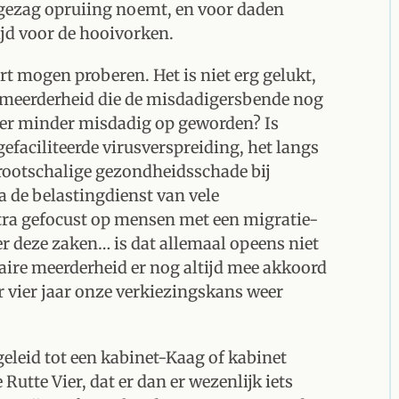
tsgezag opruiing noemt, en voor daden
ijd voor de hooivorken.
 mogen proberen. Het is niet erg gelukt,
smeerderheid die de misdadigersbende nog
n er minder misdadig op geworden? Is
faciliteerde virusverspreiding, het langs
rootschalige gezondheidsschade bij
 de belastingdienst van vele
tra gefocust op mensen met een migratie-
r deze zaken… is dat allemaal opeens niet
ire meerderheid er nog altijd mee akkoord
r vier jaar onze verkiezingskans weer
eleid tot een kabinet-Kaag of kabinet
Rutte Vier, dat er dan er wezenlijk iets