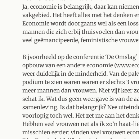
Ja, economie is belangrijk, daar kan nieme
vakgebied. Het heeft alles met het denken 
Economie wordt doorgaans wel als een losst
mannen die zich erbij thuisvoelen dan vrouw
veel geëmancipeerde, feministische vrouwen,
Bijvoorbeeld op de conferentie ‘De Omslag’ 
opbouw van een andere economie (www.eco
weer duidelijk in de minderheid. Van de pa
podium te zien waren waren er slechts 3 vr
meer mannen dan vrouwen. Niet vijf keer zo
schat ik. Wat dus geen weergave is van de 
samenleving. Is dat belangrijk? Nee uiteindel
voorlopig toch wel. Het zet me aan het den
Hebben veel vrouwen net als ik zo’n haat-
misschien eerder: vinden veel vrouwen ec