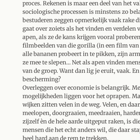
proces. Rekenen is maar een deel van het va
sociologische processen is minstens zo bel
bestuderen zeggen opmerkelijk vaak rake d
gaat over zoiets als het vinden en verdelen 
apen, als ze de kans krijgen vooral proberen
filmbeelden van die gorilla (in een film van
alle bananen probeert in te pikken, zijn arme
ze mee te slepen… Net als apen vinden mens
van de groep. Want dan lig je eruit, vaak. E
bescherming?
Overleggen over economie is belangrijk. Me
mogelijkheden liggen voor het oprapen. Maa
wijken zitten velen in de weg. Velen, en daa
meelopen, doorgraaien, meedraaien, harder,
zijzelf èn de hele aarde uitgeput raken, is
mensen die het echt anders wil, die daar st
heel hard aan de rem te trekken.