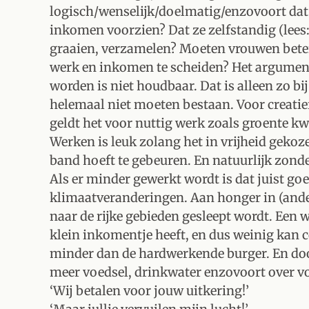
logisch/wenselijk/doelmatig/enzovoort dat
inkomen voorzien? Dat ze zelfstandig (lees:
graaien, verzamelen? Moeten vrouwen beter 
werk en inkomen te scheiden? Het argument
worden is niet houdbaar. Dat is alleen zo b
helemaal niet moeten bestaan. Voor creatie
geldt het voor nuttig werk zoals groente 
Werken is leuk zolang het in vrijheid gekoz
band hoeft te gebeuren. En natuurlijk zonde
Als er minder gewerkt wordt is dat juist go
klimaatveranderingen. Aan honger in (ander
naar de rijke gebieden gesleept wordt. Een w
klein inkomentje heeft, en dus weinig kan c
minder dan de hardwerkende burger. En door
meer voedsel, drinkwater enzovoort over vo
‘Wij betalen voor jouw uitkering!’