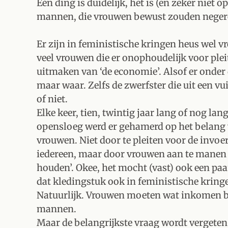
Eén ding is duidelijk, het is (en zeker niet
mannen, die vrouwen bewust zouden negere
Er zijn in feministische kringen heus wel v
veel vrouwen die er onophoudelijk voor pl
uitmaken van ‘de economie’. Alsof er onder 
maar waar. Zelfs de zwerfster die uit een vui
of niet.
Elke keer, tien, twintig jaar lang of nog la
opensloeg werd er gehamerd op het belang
vrouwen. Niet door te pleiten voor de invo
iedereen, maar door vrouwen aan te manen o
houden’. Okee, het mocht (vast) ook een paa
dat kledingstuk ook in feministische kringe
Natuurlijk. Vrouwen moeten wat inkomen b
mannen.
Maar de belangrijkste vraag wordt vergeten: