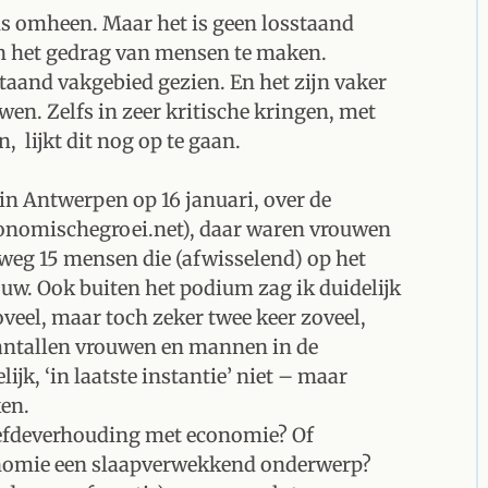
ns omheen. Maar het is geen losstaand
en het gedrag van mensen te maken.
aand vakgebied gezien. En het zijn vaker
en. Zelfs in zeer kritische kringen, met
 lijkt dit nog op te gaan.
in Antwerpen op 16 januari, over de
nomischegroei.net), daar waren vrouwen
kweg 15 mensen die (afwisselend) op het
ouw. Ook buiten het podium zag ik duidelijk
veel, maar toch zeker twee keer zoveel,
aantallen vrouwen en mannen in de
ijk, ‘in laatste instantie’ niet – maar
ken.
liefdeverhouding met economie? Of
onomie een slaapverwekkend onderwerp?