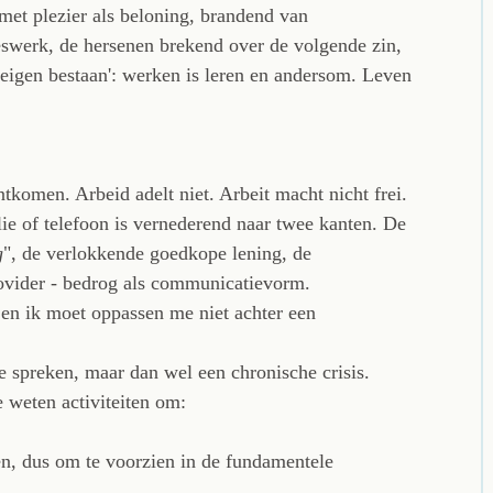
met plezier als beloning, brandend van
swerk, de hersenen brekend over de volgende zin,
t eigen bestaan': werken is leren en andersom. Leven
ntkomen. Arbeid adelt niet. Arbeit macht nicht frei.
lie of telefoon is vernederend naar twee kanten. De
g
", de verlokkende goedkope lening, de
vider - bedrog als communicatievorm.
 en ik moet oppassen me niet achter een
te spreken, maar dan wel een chronische crisis.
e weten activiteiten om:
ren, dus om te voorzien in de fundamentele