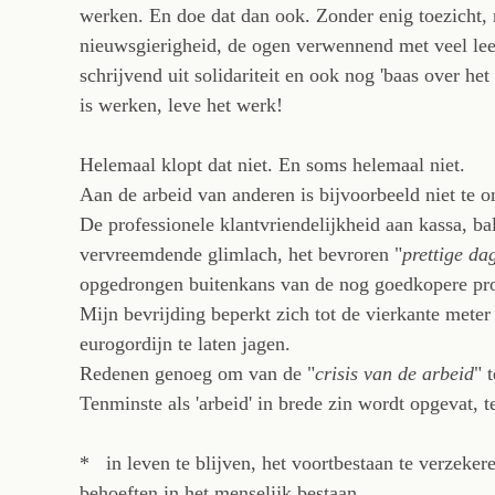
werken. En doe dat dan ook. Zonder enig toezicht, 
nieuwsgierigheid, de ogen verwennend met veel lee
schrijvend uit solidariteit en ook nog 'baas over he
is werken, leve het werk!
Helemaal klopt dat niet. En soms helemaal niet.
Aan de arbeid van anderen is bijvoorbeeld niet te o
De professionele klantvriendelijkheid aan kassa, ba
vervreemdende glimlach, het bevroren "
prettige da
opgedrongen buitenkans van de nog goedkopere pro
Mijn bevrijding beperkt zich tot de vierkante meter
eurogordijn te laten jagen.
Redenen genoeg om van de "
crisis van de arbeid
" 
Tenminste als 'arbeid' in brede zin wordt opgevat, t
* in leven te blijven, het voortbestaan te verzeke
behoeften in het menselijk bestaan,