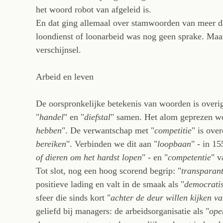
het woord robot van afgeleid is.
En dat ging allemaal over stamwoorden van meer da
loondienst of loonarbeid was nog geen sprake. Maar
verschijnsel.
Arbeid en leven
De oorspronkelijke betekenis van woorden is overige
"
handel
" en "
diefstal
" samen. Het alom geprezen w
hebben
". De verwantschap met "
competitie
" is ove
bereiken
". Verbinden we dit aan "
loopbaan
" - in 15
of dieren om het hardst lopen
" - en "
competentie
" v
Tot slot, nog een hoog scorend begrip: "
transparan
positieve lading en valt in de smaak als "
democrati
sfeer die sinds kort "
achter de deur willen kijken v
geliefd bij managers: de arbeidsorganisatie als "
ope