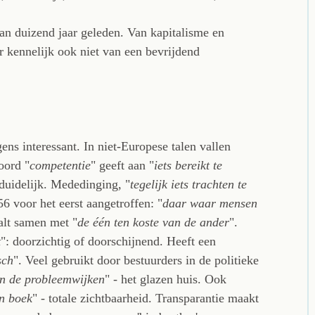
n duizend jaar geleden. Van kapitalisme en
 kennelijk ook niet van een bevrijdend
ns interessant. In niet-Europese talen vallen
oord "
competentie
" geeft aan "
iets bereikt te
rduidelijk. Mededinging, "
tegelijk iets trachten te
56 voor het eerst aangetroffen: "
daar waar mensen
alt samen met "
de één ten koste van de ander
".
t
": doorzichtig of doorschijnend. Heeft een
sch
". Veel gebruikt door bestuurders in de politieke
an de probleemwijken
" - het glazen huis. Ook
n boek
" - totale zichtbaarheid. Transparantie maakt