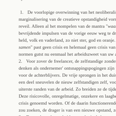
1. De voorlopige overwinning van het neoliberalis
marginalisering van de creatieve opstandigheid vor
reveil. Alleen al het mompelen van de mantra "
waa
bevrijdende impulsen van de vorige eeuw weg te dr
held, volk en vaderland, zo niet ster, god en oranj
samen
" past geen crisis en helemaal geen crisis va
normen gutst nu eenmaal het arbeidszweet van uw a
2. Voor zover de freelancer, de zelfstandige zonder
denken als ondernemer' ontsnappingspogingen zijn ui
voor de achterblijvers. De vrije sprongen in het du
een deel sneuvelen de nieuw zelfstandigen zelf, voor
uiterste randen van de arbeid. Zo breiden ze de tijdel
Deze risicovolle, onregelmatige, onzekere en laagbe
crisis genoemd worden. Of de daarin functionerend
zou zoeken, de drager is van een nieuwe opstand, zo