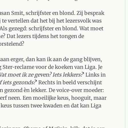
an Smit, schrijfster en blond. Zij besprak
te vertellen dat het bij het lezersvolk was
s gezegd: schrijfster en blond. Wat moet
? Dat lezers tijdens het tongen de
rstelend?
raan erger, dan kan ik aan de gang blijven,
g Ster-reclame voor de koeken van Liga. Je
at moet ik ze geven? Iets lekkers?
’ Links in
f iets gezonds?
’ Rechts in beeld verschijnt
 èn gezond èn lekker. De voice-over moeder:
werf neen. Een moeilijke keus, hooguit, maar
 keus tussen twee kwaden en dat kan Liga