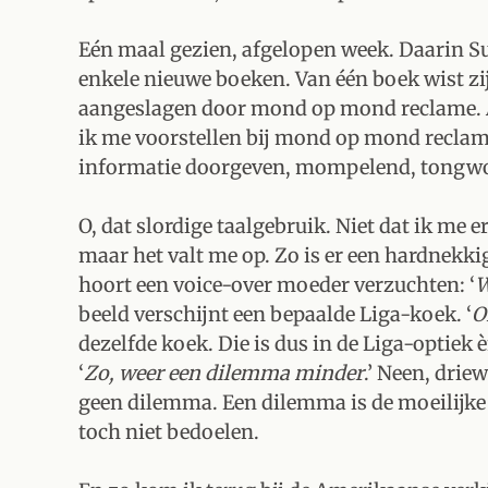
Eén maal gezien, afgelopen week. Daarin Sus
enkele nieuwe boeken. Van één boek wist zij 
aangeslagen door mond op mond reclame. Al
ik me voorstellen bij mond op mond reclame
informatie doorgeven, mompelend, tongwo
O, dat slordige taalgebruik. Niet dat ik me e
maar het valt me op. Zo is er een hardnekki
hoort een voice-over moeder verzuchten: ‘
W
beeld verschijnt een bepaalde Liga-koek. ‘
O
dezelfde koek. Die is dus in de Liga-optiek
‘
Zo, weer een dilemma minder
.’ Neen, drie
geen dilemma. Een dilemma is de moeilijke
toch niet bedoelen.