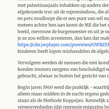
met palestinasjaals inhakken op andere dem
afgekouwde truc uit de repressiedoos, die al
en pers rondloopt die er een punt van wil m
meteen achter hen aan komt de ME die het w
beeld, mevrouw de burgemeester en uit je 
je ze zou willen arresteren, dan kan dat makk
https://cdn.jwplayer.com/previews/GWBZ
kinderen heeft lopen mishandelen de afge
Vervolgens werden de mensen die niet kon
konden immers nergens van beschuldigd wo
gebracht, alwaar ze buiten het gezicht van
Begin jaren 1960 werd die praktijk - waarb
alleen maar midden in de nacht ergens ge
staan als de Methode Koppejan. Kennelijk zi
verworvenheden (dat repressie enigszins bep