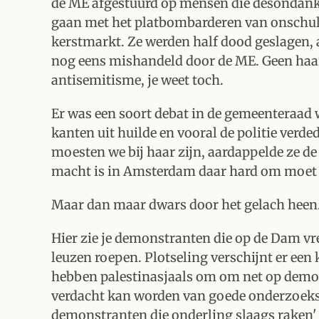
de ME afgestuurd op mensen die desondanks
gaan met het platbombarderen van onschuld
kerstmarkt. Ze werden half dood geslagen, 
nog eens mishandeld door de ME. Geen haan
antisemitisme, je weet toch.
Er was een soort debat in de gemeenteraad
kanten uit huilde en vooral de politie verded
moesten we bij haar zijn, aardappelde ze de 
macht is in Amsterdam daar hard om moet 
Maar dan maar dwars door het gelach heen
Hier zie je demonstranten die op de Dam v
leuzen roepen. Plotseling verschijnt er een k
hebben palestinasjaals om om net op demonst
verdacht kan worden van goede onderzoeksjo
demonstranten die onderling slaags raken