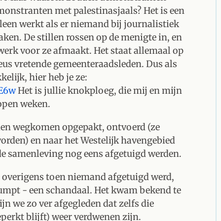
onstranten met palestinasjaals? Het is een
leen werkt als er niemand bij journalistiek
aken. De stillen rossen op de menigte in, en
erk voor ze afmaakt. Het staat allemaal op
neus vretende gemeenteraadsleden. Dus als
elijk, hier heb je ze:
FE6w
Het is jullie knokploeg, die mij en mijn
lopen weken.
den wegkomen opgepakt, ontvoerd (ze
rden) en naar het Westelijk havengebied
 de samenleving nog eens afgetuigd werden.
ij overigens toen niemand afgetuigd werd,
dumpt - een schandaal. Het kwam bekend te
jn we zo ver afgegleden dat zelfs die
erkt blijft) weer verdwenen zijn.