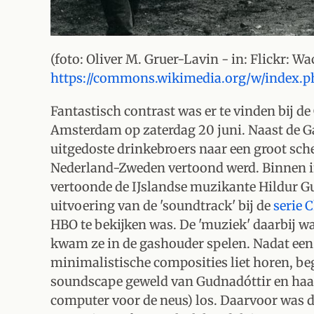
(foto: Oliver M. Gruer-Lavin - in: Flickr: W
https://commons.wikimedia.org/w/index.p
Fantastisch contrast was er te vinden bij d
Amsterdam op zaterdag 20 juni. Naast de G
uitgedoste drinkebroers naar een groot sch
Nederland-Zweden vertoond werd. Binnen in
vertoonde de IJslandse muzikante Hildur Gu
uitvoering van de 'soundtrack' bij de
serie 
HBO te bekijken was. De 'muziek' daarbij 
kwam ze in de gashouder spelen. Nadat ee
minimalistische composities liet horen, beg
soundscape geweld van Gudnadóttir en haar
computer voor de neus) los. Daarvoor was de