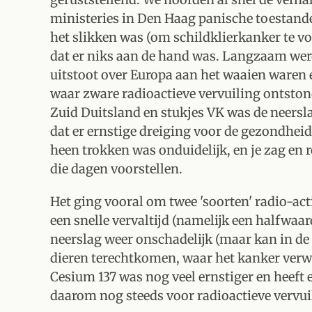
ministeries in Den Haag panische toestand
het slikken was (om schildklierkanker te vo
dat er niks aan de hand was. Langzaam werd
uitstoot over Europa aan het waaien waren 
waar zware radioactieve vervuiling ontston
Zuid Duitsland en stukjes VK was de neersla
dat er ernstige dreiging voor de gezondhei
heen trokken was onduidelijk, en je zag en ro
die dagen voorstellen.
Het ging vooral om twee 'soorten' radio-ac
een snelle vervaltijd (namelijk een halfwaar
neerslag weer onschadelijk (maar kan in de 
dieren terechtkomen, waar het kanker verwek
Cesium 137 was nog veel ernstiger en heeft e
daarom nog steeds voor radioactieve vervui