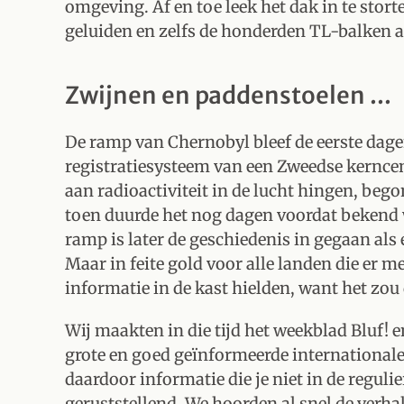
omgeving. Af en toe leek het dak in te stor
geluiden en zelfs de honderden TL-balken 
Zwijnen en paddenstoelen ...
De ramp van Chernobyl bleef de eerste da
registratiesysteem van een Zweedse kerncent
aan radioactiviteit in de lucht hingen, beg
toen duurde het nog dagen voordat bekend 
ramp is later de geschiedenis in gegaan als
Maar in feite gold voor alle landen die er 
informatie in de kast hielden, want het zo
Wij maakten in die tijd het weekblad Bluf!
grote en goed geïnformeerde international
daardoor informatie die je niet in de reguli
geruststellend. We hoorden al snel de verhal