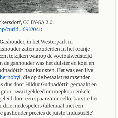
ackersdorf, CC BY-SA 2.0,
hp?curid=16937041
)
e Gashouder, in het Westerpark in
ashouder zaten honderden in het oranje
erm te kijken waarop de voetbalwedstrijd
 de gashouder was het duister en koel en
dnadóttir haar kunsten. Het was een live
Chernobyl
, die op de betaalstreamzender
was dus door Hildur Gudnadóttir gemaakt en
n groot zwartgekleed omroepkoor enkele
eleid door een spaarzame cello, barstte het
 drie medespelers (allemaal met een
 gashouder precies de juiste 'industriële'