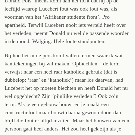
Donald Pols. Ineens komt aan het licht dat hij op de
leeftijd waarop Lucebert fout was ook fout was, als
voorman van het ‘Afrikaner studente front’. Pro
apartheid. Terwijl Lucebert nooit iets verteld heeft over
het verleden, neemt Donald nu wel de passende woorden
in de mond. Walging. Hele foute standpunten.
Bij hoe het in de pers komt vallen termen waar ik wat
kanttekeningen bij wil maken. Opbiechten – de term
verwijst naar een heel raar katholiek gebruik (dat is
dubbelop: ‘raar’ en ‘katholiek’) maar los daarvan, had
Lucebert het op moeten biechten en heeft Donald het nu
wel opgebiecht? Zijn ‘pijnlijke verleden’? Ook zo’n
term. Als je een gebouw bouwt en je maakt een
constructiefout maar bouwt daarna gewoon door, dan
blijft die fout er altijd inzitten. Maar het bouwen van een
persoon gaat heel anders. Het zou heel gek zijn als je