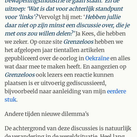
bewapeningsindustrie te gaan staan.’ En de
uitroep: ‘Wat is dat voor achterlijk standpunt
voor ‘links’?
Vervolgt hij met: ‘
Hebben jullie
daar niet op zijn minst een discussie over, die je
met ons zou willen delen?’
Ja Kees, die hebben
we zeker. Op onze site
Grenzeloos
hebben we
het afgelopen jaar tientallen artikelen
gepubliceerd over de oorlog in
Oekraïne
en alles
wat daar mee te maken heeft. En aangezien op
Grenzeloos
ook lezers een reactie kunnen
plaatsen is er uitvoerig gediscussieerd,
bijvoorbeeld naar aanleiding van mijn
eerdere
stuk
.
Andere tijden nieuwe dilemma’s
De achtergrond van deze discussies is natuurlijk
de verandering in de wereldsituatie. Heel lang