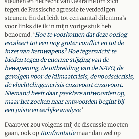
steunen en het recht van Oekraïne om zich
tegen de Russische agressie te verdedigen
steunen. En dat leidt tot een aantal dilemma’s
voor links die ik in mijn vorige stuk heb
benoemd. ‘
Hoe te voorkomen dat deze oorlog
escaleert tot een nog groter conflict en tot de
inzet van kernwapens? Hoe tegenwicht te
bieden tegen de enorme stijging van de
bewapening, de uitbreiding van de NAVO, de
gevolgen voor de klimaatcrisis, de voedselcrisis,
de vluchtelingencrisis enzovoort enzovoort.
Niemand heeft daar pasklare antwoorden op,
maar het zoeken naar antwoorden begint bij
een juiste en eerlijke analyse.
’
Daarover zou volgens mij de discussie moeten
gaan, ook op
Konfrontatie
maar dan wel op