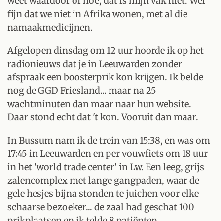
weet waardoor of hoe, dat is mijn vak niet. Wel
fijn dat we niet in Afrika wonen, met al die
namaakmedicijnen.
Afgelopen dinsdag om 12 uur hoorde ik op het
radionieuws dat je in Leeuwarden zonder
afspraak een boosterprik kon krijgen. Ik belde
nog de GGD Friesland... maar na 25
wachtminuten dan maar naar hun website.
Daar stond echt dat 't kon. Vooruit dan maar.
In Bussum nam ik de trein van 15:38, en was om
17:45 in Leeuwarden en per vouwfiets om 18 uur
in het 'world trade center' in Lw. Een leeg, grijs
zalencomplex met lange gangpaden, waar de
gele hesjes bijna stonden te juichen voor elke
schaarse bezoeker... de zaal had geschat 100
prikplaatsen en ik telde 8 patiënten.