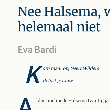
Nee Halsema, w
helemaal niet
Eva Bardi
K
om maar op, Geert Wilders
Ik lust je rauw
A
ldus onelinede Halsema twintig ja