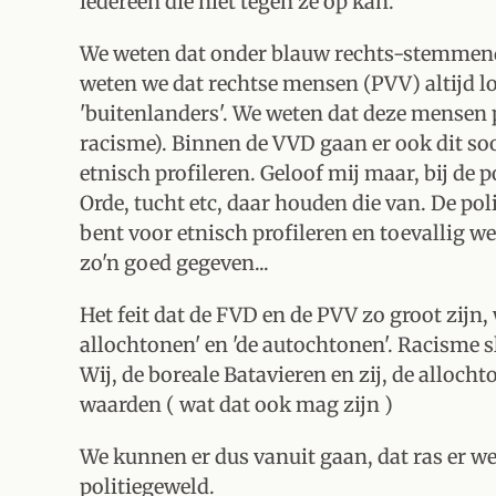
iedereen die niet tegen ze op kan.
We weten dat onder blauw rechts-stemmend
weten we dat rechtse mensen (PVV) altijd 
'buitenlanders'. We weten dat deze mensen p
racisme). Binnen de VVD gaan er ook dit so
etnisch profileren. Geloof mij maar, bij de
Orde, tucht etc, daar houden die van. De pol
bent voor etnisch profileren en toevallig werk
zo'n goed gegeven...
Het feit dat de FVD en de PVV zo groot zijn, w
allochtonen' en 'de autochtonen'. Racisme s
Wij, de boreale Batavieren en zij, de alloch
waarden ( wat dat ook mag zijn )
We kunnen er dus vanuit gaan, dat ras er we
politiegeweld.