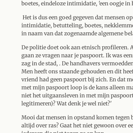
boetes, eindeloze intimidatie, 'een oogje in
Het is dus een goed gegeven dat mensen op
intimidatie, betutteling, boetes, nekklemm
in naam van dat zogenaamde algemene be
De politie doet ook aan etnisch profileren. A
gaan ze vragen naar je paspoort. Ik was eens
zag in de stad, . De handhavers vermoedden 
Men heeft ons staande gehouden en dit hee
vriend had geen paspoort bij zich. En dat mo
met mijn paspoort loop is de kans alleen maa
niet het uitgaansleven in met mijn paspoort,
legitimeren)? Wat denk je wel niet?'
Mooi dat mensen in opstand komen tegen bl
altijd over ras? Gaat het niet gewoon over 