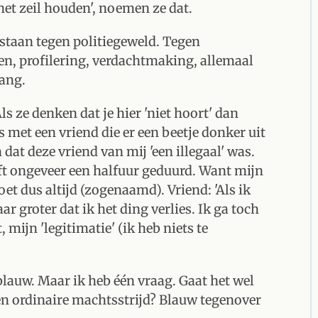
 het zeil houden', noemen ze dat.
staan tegen politiegeweld. Tegen
en, profilering, verdachtmaking, allemaal
lang.
ls ze denken dat je hier 'niet hoort' dan
 met een vriend die er een beetje donker uit
dat deze vriend van mij 'een illegaal' was.
ft ongeveer een halfuur geduurd. Want mijn
et dus altijd (zogenaamd). Vriend: 'Als ik
r groter dat ik het ding verlies. Ik ga toch
 mijn 'legitimatie' (ik heb niets te
auw. Maar ik heb één vraag. Gaat het wel
een ordinaire machtsstrijd? Blauw tegenover