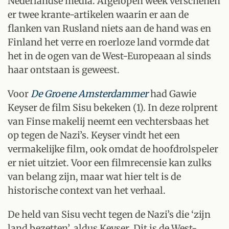
Nederlandse media. Afgelopen week verschenen
er twee krante-artikelen waarin er aan de
flanken van Rusland niets aan de hand was en
Finland het verre en roerloze land vormde dat
het in de ogen van de West-Europeaan al sinds
haar ontstaan is geweest.
Voor
De Groene Amsterdammer
had Gawie
Keyser de film Sisu bekeken (1). In deze rolprent
van Finse makelij neemt een vechtersbaas het
op tegen de Nazi’s. Keyser vindt het een
vermakelijke film, ook omdat de hoofdrolspeler
er niet uitziet. Voor een filmrecensie kan zulks
van belang zijn, maar wat hier telt is de
historische context van het verhaal.
De held van Sisu vecht tegen de Nazi’s die ‘zijn
land bezetten’, aldus Keyser. Dit is de West-