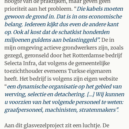
hoogte van de praktijken, maar geven geen
prioriteit aan het probleem. “
Die kabels moeten
gewoon de grond in. Dat is in ons economische
belang. Iedereen kijkt dus even de andere kant
op. Ook al kost dat de schatkist honderden
miljoenen guldens aan belastinggeld”.
De in
mijn omgeving actieve grondwerkers zijn, zoals
gezegd, geronseld door het Rotterdamse bedrijf
Selecta Infra, dat volgens de gemeentelijke
toezichthouder eveneens Turkse eigenaren
heeft. Het bedrijf is volgens zijn eigen website
“
een dynamische organisatie op het gebied van
werving, selectie en detachering. […] Wij kunnen
u voorzien van het volgende personeel te weten:
graafpersoneel, machinisten, stratenmakers".
Aan dit glasvezelproject zit een luchtje. De