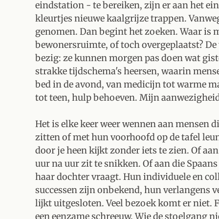
eindstation - te bereiken, zijn er aan het ei
kleurtjes nieuwe kaalgrijze trappen. Vanwe
genomen. Dan begint het zoeken. Waar is mij
bewonersruimte, of toch overgeplaatst? De v
bezig: ze kunnen morgen pas doen wat giste
strakke tijdschema's heersen, waarin mensen
bed in de avond, van medicijn tot warme ma
tot teen, hulp behoeven. Mijn aanwezigheid
Het is elke keer weer wennen aan mensen di
zitten of met hun voorhoofd op de tafel leu
door je heen kijkt zonder iets te zien. Of aa
uur na uur zit te snikken. Of aan die Spaa
haar dochter vraagt. Hun individuele en col
successen zijn onbekend, hun verlangens ve
lijkt uitgesloten. Veel bezoek komt er niet
een eenzame schreeuw. Wie de stoelgang nie