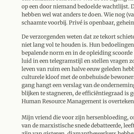
op een door niemand bedoelde wachtlijst. D
hebben wel wat anders te doen. Wie nog (vaak o
schaamte voorbij. Privé is openbaar, geheim
De verzorgenden weten dat ze tekort schieten
niet lang vol te houden is. Hun bedoelingen 
bepalende norm en in de opleiding scoorde '
luid in een telegramstijl en stellen vragen
leven van ruim een halve eeuw geleden hebb
culturele kloof met de onbehuisde bewoners
gang hangt een verslag van de ondernemin
blijken te stagneren, de efficiëntiegraad i
Human Resource Management is overteken
Mijn vriend die voor zijn hersenbloeding, o
van de marxistische snede debatteerde, leef
zijn van gisteren, diamantbewerkers hebben