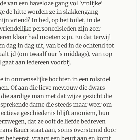
nde van een haveloze gang vol 'vrolijke'
ge de hitte worden ze in slakkengang
n vriend? In bed, op het toilet, in de
riendelijke personeelsleden zijn zeer
ren klaar had moeten zijn. En dat terwijl
 dag in dag uit, van bed in de ochtend tot
altijd (om twaalf uur 's middags), van top
 gaat aan iedereen voorbij.
e in onmenselijke bochten in een rolstoel
nen. Of aan die lieve mevrouw die dwars
n die aardige man met dat wijze gezicht die
ns sprekende dame die steeds maar weer om
lectieve geschiedenis blijft anoniem, hun
rzwegen, dat ze ooit de liefde bedreven
. Frans Bauer staat aan, soms overstemd door
t beheerst, vraagt een beurt aan en komt