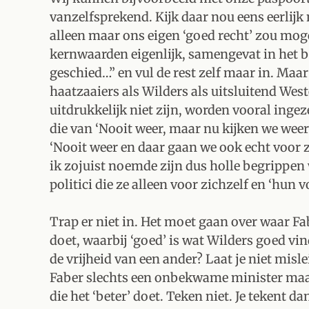
vanzelfsprekend. Kijk daar nou eens eerlijk 
alleen maar ons eigen ‘goed recht’ zou moge
kernwaarden eigenlijk, samengevat in het b
geschied…” en vul de rest zelf maar in. Ma
haatzaaiers als Wilders als uitsluitend Wes
uitdrukkelijk niet zijn, worden vooral ing
die van ‘Nooit weer, maar nu kijken we wee
‘Nooit weer en daar gaan we ook echt voor z
ik zojuist noemde zijn dus holle begrippe
politici die ze alleen voor zichzelf en ‘hun v
Trap er niet in. Het moet gaan over waar Fab
doet, waarbij ‘goed’ is wat Wilders goed vi
de vrijheid van een ander? Laat je niet misle
Faber slechts een onbekwame minister maa
die het ‘beter’ doet. Teken niet. Je tekent d