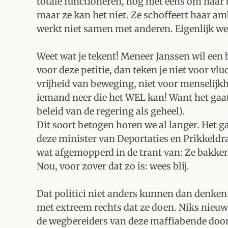
totale functioneren, nog niet eens om haar b
maar ze kan het niet. Ze schoffeert haar amb
werkt niet samen met anderen. Eigenlijk wer
Weet wat je tekent! Meneer Janssen wil een 
voor deze petitie, dan teken je niet voor vl
vrijheid van beweging, niet voor menselijkhe
iemand neer die het WEL kan! Want het gaat
beleid van de regering als geheel).
Dit soort betogen horen we al langer. Het ga
deze minister van Deportaties en Prikkeldra
wat afgemopperd in de trant van: Ze bakken 
Nou, voor zover dat zo is: wees blij.
Dat politici niet anders kunnen dan denken 
met extreem rechts dat ze doen. Niks nieuws
de wegbereiders van deze maffiabende door