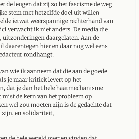
t de leugen dat zij zo het fascisme de weg
jke stem met hetzelfde doel uit willen
eelde ietwat weerspannige rechterhand van
ci verwacht ik niet anders. De media die
r, uitzonderingen daargelaten. Aan de
il daarentegen hier en daar nog wel eens
redacteur rondhangt.
van wie ik aanneem dat die aan de goede
ls je maar kritiek levert op het
n, dat je dan het hele haatmechanisme
it mist de kern van het probleem op
en wel zou moeten zijn is de gedachte dat
ijn, en solidariteit,
n de hele wereld over en vinden dat