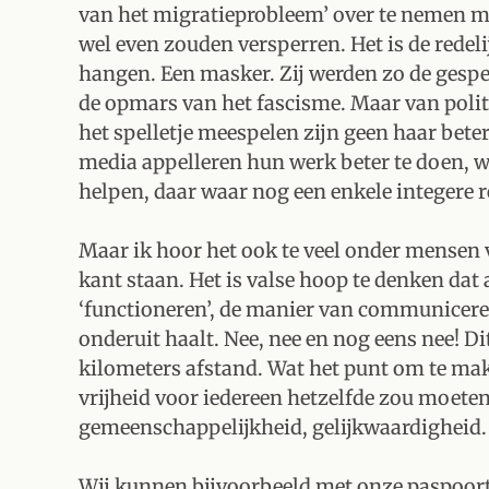
van het migratieprobleem’ over te nemen me
wel even zouden versperren. Het is de redeli
hangen. Een masker. Zij werden zo de gesp
de opmars van het fascisme. Maar van politi
het spelletje meespelen zijn geen haar bete
media appelleren hun werk beter te doen, w
helpen, daar waar nog een enkele integere 
Maar ik hoor het ook te veel onder mensen 
kant staan. Het is valse hoop te denken dat a
‘functioneren’, de manier van communicere
onderuit haalt. Nee, nee en nog eens nee! D
kilometers afstand. Wat het punt om te mak
vrijheid voor iedereen hetzelfde zou moeten z
gemeenschappelijkheid, gelijkwaardigheid.
Wij kunnen bijvoorbeeld met onze paspoorte