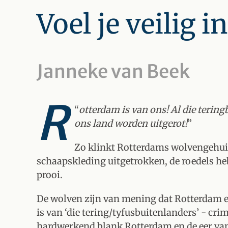
Voel je veilig 
Janneke van Beek
R
“
otterdam is van ons! Al die teri
ons land worden uitgerot!
”
Zo klinkt Rotterdams wolvengehui
schaapskleding uitgetrokken, de roedels h
prooi.
De wolven zijn van mening dat Rotterdam ex
is van ‘die tering/tyfusbuitenlanders’ - cri
hardwerkend blank Rotterdam en de eer va