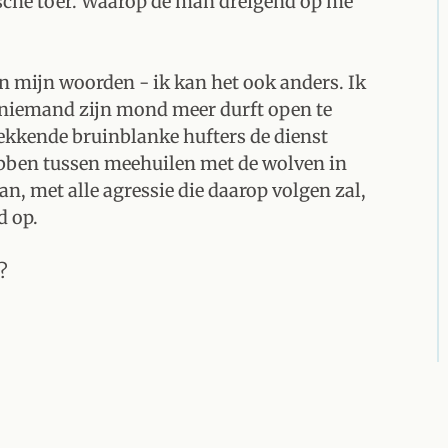
tische toer. Waarop de man dreigend op me
n mijn woorden - ik kan het ook anders. Ik
 niemand zijn mond meer durft open te
ekkende bruinblanke hufters de dienst
ben tussen meehuilen met de wolven in
an, met alle agressie die daarop volgen zal,
d op.
?