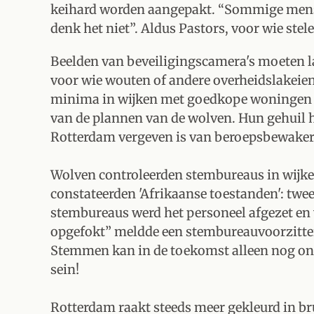
keihard worden aangepakt. “Sommige mensen 
denk het niet”. Aldus Pastors, voor wie ste
Beelden van beveiligingscamera's moeten 
voor wie wouten of andere overheidslakeien
minima in wijken met goedkope woningen -
van de plannen van de wolven. Hun gehuil hee
Rotterdam vergeven is van beroepsbewakers
Wolven controleerden stembureaus in wijken
constateerden 'Afrikaanse toestanden': twe
stembureaus werd het personeel afgezet en
opgefokt” meldde een stembureauvoorzitte
Stemmen kan in de toekomst alleen nog o
sein!
Rotterdam raakt steeds meer gekleurd in b