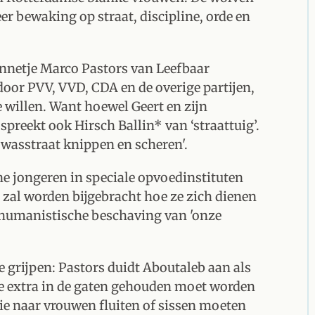
er bewaking op straat, discipline, orde en
netje Marco Pastors van Leefbaar
oor PVV, VVD, CDA en de overige partijen,
de willen. Want hoewel Geert en zijn
 spreekt ook Hirsch Ballin* van ‘straattuig’.
n wasstraat knippen en scheren'.
 jongeren in speciale opvoedinstituten
 zal worden bijgebracht hoe ze zich dienen
n humanistische beschaving van 'onze
 grijpen: Pastors duidt Aboutaleb aan als
e extra in de gaten gehouden moet worden
die naar vrouwen fluiten of sissen moeten