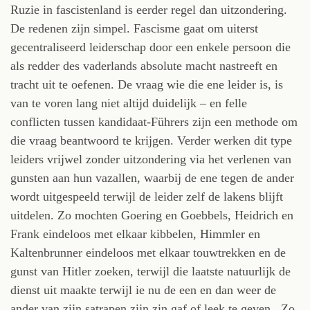
Ruzie in fascistenland is eerder regel dan uitzondering.
De redenen zijn simpel. Fascisme gaat om uiterst
gecentraliseerd leiderschap door een enkele persoon die
als redder des vaderlands absolute macht nastreeft en
tracht uit te oefenen. De vraag wie die ene leider is, is
van te voren lang niet altijd duidelijk – en felle
conflicten tussen kandidaat-Führers zijn een methode om
die vraag beantwoord te krijgen. Verder werken dit type
leiders vrijwel zonder uitzondering via het verlenen van
gunsten aan hun vazallen, waarbij de ene tegen de ander
wordt uitgespeeld terwijl de leider zelf de lakens blijft
uitdelen. Zo mochten Goering en Goebbels, Heidrich en
Frank eindeloos met elkaar kibbelen, Himmler en
Kaltenbrunner eindeloos met elkaar touwtrekken en de
gunst van Hitler zoeken, terwijl die laatste natuurlijk de
dienst uit maakte terwijl ie nu de een en dan weer de
ander van zijn satrapen zijn zin gaf of leek te geven.. Zo