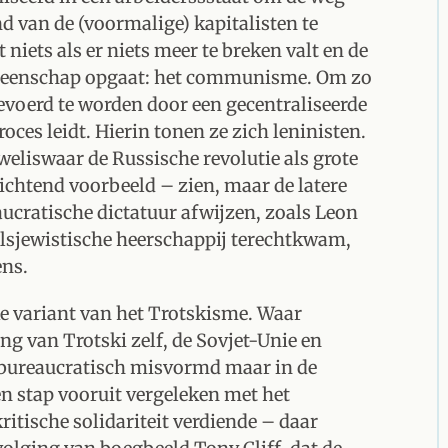
d van de (voormalige) kapitalisten te
t niets als er niets meer te breken valt en de
meenschap opgaat: het communisme. Om zo
evoerd te worden door een gecentraliseerde
oces leidt. Hierin tonen ze zich leninisten.
 weliswaar de Russische revolutie als grote
 lichtend voorbeeld – zien, maar de latere
ucratische dictatuur afwijzen, zoals Leon
olsjewistische heerschappij terechtkwam,
ens.
e variant van het Trotskisme. Waar
g van Trotski zelf, de Sovjet-Unie en
r bureaucratisch misvormd maar in de
n stap vooruit vergeleken met het
ritische solidariteit verdiende – daar