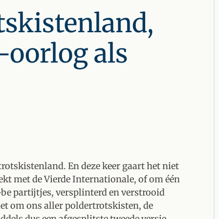
otskistenland,
-oorlog als
 trotskistenland. En deze keer gaart het niet
eekt met de Vierde Internationale, of om één
e partijtjes, versplinterd en verstrooid
et om ons aller poldertrotskisten, de
iddels dus een afgesplitste tweede versie