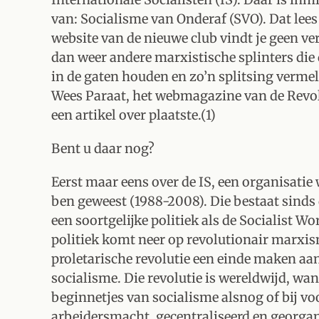
van: Socialisme van Onderaf (SVO). Dat lees 
website van de nieuwe club vindt je geen ve
dan weer andere marxistische splinters die
in de gaten houden en zo’n splitsing vermel
Wees Paraat, het webmagazine van de Revolut
een artikel over plaatste.(1)
Bent u daar nog?
Eerst maar eens over de IS, een organisatie w
ben geweest (1988-2008). Die bestaat sinds 
een soortgelijke politiek als de Socialist W
politiek komt neer op revolutionair marxism
proletarische revolutie een einde maken aa
socialisme. Die revolutie is wereldwijd, wa
beginnetjes van socialisme alsnog of bij voo
arbeidersmacht, gecentraliseerd en georgan