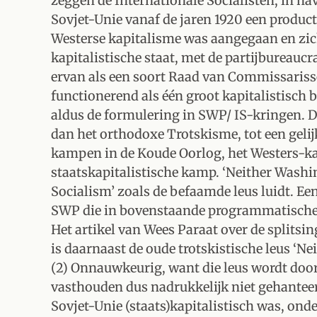
zeggen de Internationale Socialisten, in na
Sovjet-Unie vanaf de jaren 1920 een produ
Westerse kapitalisme was aangegaan en zic
kapitalistische staat, met de partijbureaucr
ervan als een soort Raad van Commissariss
functionerend als één groot kapitalistisch 
aldus de formulering in SWP/ IS-kringen. D
dan het orthodoxe Trotskisme, tot een gelij
kampen in de Koude Oorlog, het Westers-ka
staatskapitalistische kamp. ‘Neither Wash
Socialism’ zoals de befaamde leus luidt. Een
SWP die in bovenstaande programmatische p
Het artikel van Wees Paraat over de splitsi
is daarnaast de oude trotskistische leus ‘N
(2) Onnauwkeurig, want die leus wordt door
vasthouden dus nadrukkelijk niet gehanteerd
Sovjet-Unie (staats)kapitalistisch was, ond