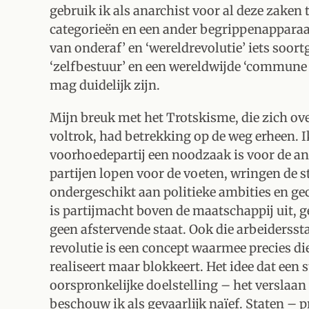
gebruik ik als anarchist voor al deze zaken
categorieën en een ander begrippenapparaat
van onderaf’ en ‘wereldrevolutie’ iets soort
‘zelfbestuur’ en een wereldwijde ‘commune 
mag duidelijk zijn.
Mijn breuk met het Trotskisme, die zich over
voltrok, had betrekking op de weg erheen. Ik
voorhoedepartij een noodzaak is voor de anti
partijen lopen voor de voeten, wringen de str
ondergeschikt aan politieke ambities en ge
is partijmacht boven de maatschappij uit, 
geen afstervende staat. Ook die arbeidersst
revolutie is een concept waarmee precies di
realiseert maar blokkeert. Het idee dat een 
oorspronkelijke doelstelling – het verslaan 
beschouw ik als gevaarlijk naïef. Staten – p