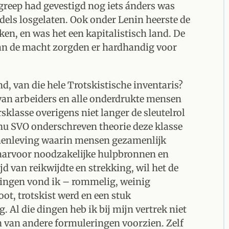
 greep had gevestigd nog iets ánders was
els losgelaten. Ook onder Lenin heerste de
eken, en was het een kapitalistisch land. De
aan de macht zorgden er hardhandig voor
nd, van die hele Trotskistische inventaris?
 van arbeiders en alle onderdrukte mensen
klasse overigens niet langer de sleutelrol
 nu SVO onderschreven theorie deze klasse
samenleving waarin mensen gezamenlijk
aarvoor noodzakelijke hulpbronnen en
d van reikwijdte en strekking, wil het de
 dingen vond ik – rommelig, weinig
oot, trotskist werd en een stuk
 Al die dingen heb ik bij mijn vertrek niet
n van andere formuleringen voorzien. Zelf