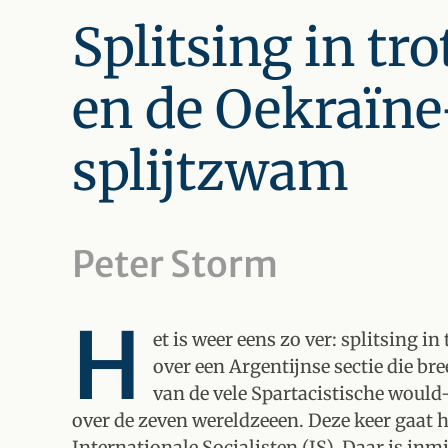
Splitsing in tr
en de Oekraïne
splijtzwam
Peter Storm
H
et is weer eens zo ver: splitsing in
over een Argentijnse sectie die br
van de vele Spartacistische would-b
over de zeven wereldzeeen. Deze keer gaat h
Internationale Socialisten (IS). Daar is inm