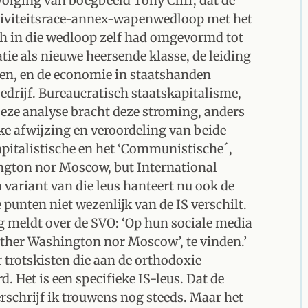
volging van boegbeeld Tony Cliff, dat de
ctiviteitsrace-annex-wapenwedloop met het
h in die wedloop zelf had omgevormd tot
atie als nieuwe heersende klasse, de leiding
en, en de economie in staatshanden
bedrijf. Bureaucratisch staatskapitalisme,
eze analyse bracht deze stroming, anders
ke afwijzing en veroordeling van beide
pitalistische en het ‘Communistische´,
ington nor Moscow, but International
 variant van die leus hanteert nu ook de
unten niet wezenlijk van de IS verschilt.
ng meldt over de SVO: ‘Op hun sociale media
either Washington nor Moscow’, te vinden.’
 trotskisten die aan de orthodoxie
. Het is een specifieke IS-leus. Dat de
erschrijf ik trouwens nog steeds. Maar het