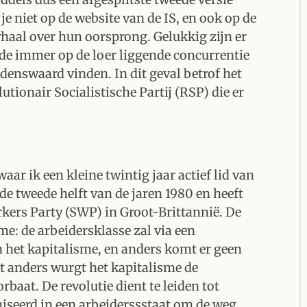
je niet op de website van de IS, en ook op de
rhaal over hun oorsprong. Gelukkig zijn er
 de immer op de loer liggende concurrentie
denswaard vinden. In dit geval betrof het
ionair Socialistische Partij (RSP) die er
aar ik een kleine twintig jaar actief lid van
de tweede helft van de jaren 1980 en heeft
orkers Party (SWP) in Groot-Brittannië. De
e: de arbeidersklasse zal via een
n het kapitalisme, en anders komt er geen
nt anders wurgt het kapitalisme de
rbaat. De revolutie dient te leiden tot
iseerd in een arbeiderssstaat om de weg