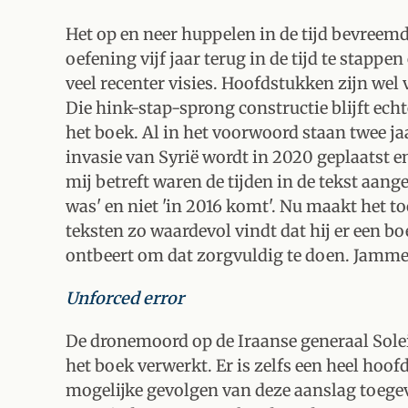
Het op en neer huppelen in de tijd bevreem
oefening vijf jaar terug in de tijd te stappe
veel recenter visies. Hoofdstukken zijn wel 
Die hink-stap-sprong constructie blijft ech
het boek. Al in het voorwoord staan twee ja
invasie van Syrië wordt in 2020 geplaatst e
mij betreft waren de tijden in de tekst aan
was' en niet 'in 2016 komt'. Nu maakt het to
teksten zo waardevol vindt dat hij er een bo
ontbeert om dat zorgvuldig te doen. Jammer
Unforced error
De dronemoord op de Iraanse generaal Solei
het boek verwerkt. Er is zelfs een heel hoof
mogelijke gevolgen van deze aanslag toegevo