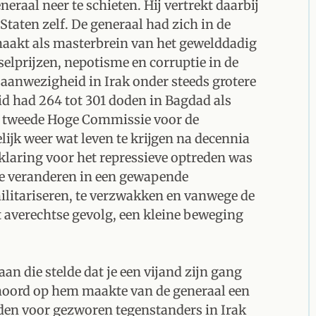
raal neer te schieten. Hij vertrekt daarbij
 Staten zelf. De generaal had zich in de
aakt als masterbrein van het gewelddadig
elprijzen, nepotisme en corruptie in de
 aanwezigheid in Irak onder steeds grotere
eid had 264 tot 301 doden in Bagdad als
l, tweede Hoge Commissie voor de
lijk weer wat leven te krijgen na decennia
rklaring voor het repressieve optreden was
te veranderen in een gewapende
ilitariseren, te verzwakken en vanwege de
t averechtse gevolg, een kleine beweging
n die stelde dat je een vijand zijn gang
e moord op hem maakte van de generaal een
den voor gezworen tegenstanders in Irak