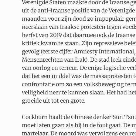
Verenigde Staten maakte door de Iraanse gene
uit de anti-Iraanse positie van de Verenigde
maanden voor zijn dood zo impopulair gem
neerslaan van Iraakse protesten tegen voeds
herfst van 2019 dat daarmee ook de Iraanse
kritiek kwam te staan. Zijn repressieve bel
gevolg (eerste cijfer Amnesty Internationa
Mensenrechten van Irak). De stad leek einde
van oorlog en terreur. De enige logische ve
dat het een middel was de massaprotesten 
confrontatie om zo een volksbeweging te m
veiligheid neer te kunnen slaan. Het had he
groeide uit tot een grote.
Cockburn haalt de Chinese denker Sun Tsu aa
moet laten gaan als hij in de fout gaat. D
martelaar. De moord was vervolgens een re