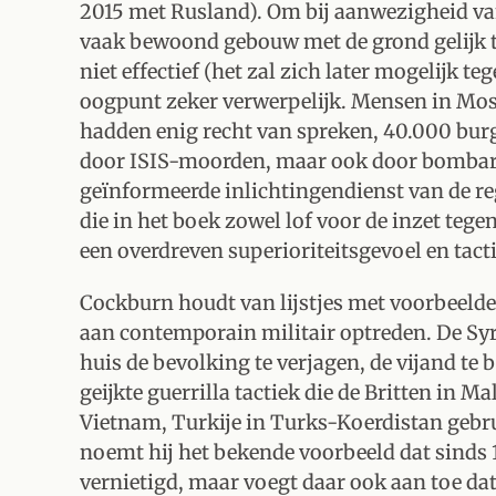
2015 met Rusland). Om bij aanwezigheid van
vaak bewoond gebouw met de grond gelijk te
niet effectief (het zal zich later mogelijk t
oogpunt zeker verwerpelijk. Mensen in Moso
hadden enig recht van spreken, 40.000 burge
door ISIS-moorden, maar ook door bombar
geïnformeerde inlichtingendienst van de re
die in het boek zowel lof voor de inzet tegen
een overdreven superioriteitsgevoel en tact
Cockburn houdt van lijstjes met voorbeelde
aan contemporain militair optreden. De Syri
huis de bevolking te verjagen, de vijand te 
geijkte guerrilla tactiek die de Britten in Ma
Vietnam, Turkije in Turks-Koerdistan gebrui
noemt hij het bekende voorbeeld dat sinds 
vernietigd, maar voegt daar ook aan toe dat