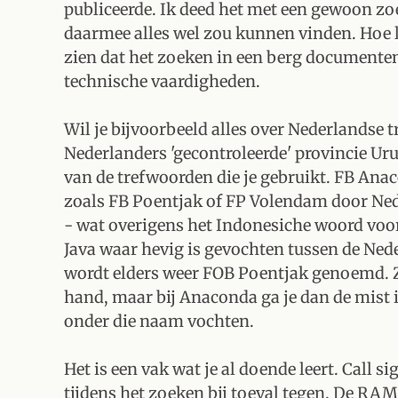
publiceerde. Ik deed het met een gewoon z
daarmee alles wel zou kunnen vinden. Hoe l
zien dat het zoeken in een berg documenten 
technische vaardigheden.
Wil je bijvoorbeeld alles over Nederlandse t
Nederlanders 'gecontroleerde' provincie Ur
van de trefwoorden die je gebruikt. FB Ana
zoals FB Poentjak of FP Volendam door Ned
- wat overigens het Indonesiche woord voor 
Java waar hevig is gevochten tussen de Ned
wordt elders weer FOB Poentjak genoemd. Z
hand, maar bij Anaconda ga je dan de mist
onder die naam vochten.
Het is een vak wat je al doende leert. Call 
tijdens het zoeken bij toeval tegen. De RAM