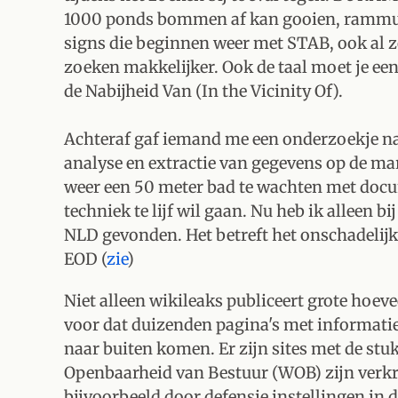
1000 ponds bommen af kan gooien, rammuh,
signs die beginnen weer met STAB, ook al zo
zoeken makkelijker. Ook de taal moet je een 
de Nabijheid Van (In the Vicinity Of).
Achteraf gaf iemand me een onderzoekje na
analyse en extractie van gegevens op de markt
weer een 50 meter bad te wachten met docum
techniek te lijf wil gaan. Nu heb ik alleen 
NLD gevonden. Het betreft het onschadelij
EOD (
zie
)
Niet alleen wikileaks publiceert grote hoev
voor dat duizenden pagina's met informati
naar buiten komen. Er zijn sites met de stu
Openbaarheid van Bestuur (WOB) zijn verkr
bijvoorbeeld door defensie instellingen in d