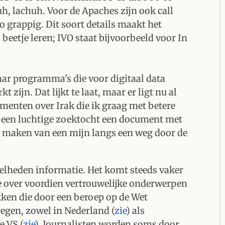
 lachuh. Voor de Apaches zijn ook call
 grappig. Dit soort details maakt het
beetje leren; IVO staat bijvoorbeeld voor In
ar programma's die voor digitaal data
 zijn. Dat lijkt te laat, maar er ligt nu al
enten over Irak die ik graag met betere
bij een luchtige zoektocht een document met
k maken van een mijn langs een weg door de
eelheden informatie. Het komt steeds vaker
e over voordien vertrouwelijke onderwerpen
kken die door een beroep op de Wet
egen, zowel in Nederland (
zie
) als
e VS (
zie
). Journalisten worden soms door