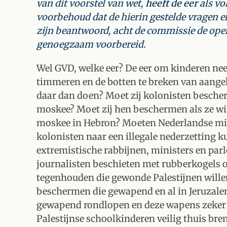
van dit voorstel van wet,
heeft de eer
als vo
voorbehoud dat de hierin gestelde vragen
zijn beantwoord, acht de commissie de ope
genoegzaam voorbereid.
Wel GVD, welke eer? De eer om kinderen neer
timmeren en de botten te breken van aange
daar dan doen? Moet zij kolonisten bescher
moskee? Moet zij hen beschermen als ze wi
moskee in Hebron? Moeten Nederlandse mil
kolonisten naar een illegale nederzetting 
extremistische rabbijnen, ministers en par
journalisten beschieten met rubberkogels 
tegenhouden die gewonde Palestijnen wille
beschermen die gewapend en al in Jeruzale
gewapend rondlopen en deze wapens zeker z
Palestijnse schoolkinderen veilig thuis bre