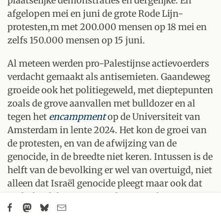
plaatselijke demonstraties en dergelijke. En
afgelopen mei en juni de grote Rode Lijn-
protesten,m met 200.000 mensen op 18 mei en
zelfs 150.000 mensen op 15 juni.
Al meteen werden pro-Palestijnse actievoerders
verdacht gemaakt als antisemieten. Gaandeweg
groeide ook het politiegeweld, met dieptepunten
zoals de grove aanvallen met bulldozer en al
tegen het
encampment
op de Universiteit van
Amsterdam in lente 2024. Het kon de groei van
de protesten, en van de afwijzing van de
genocide, in de breedte niet keren. Intussen is de
helft van de bevolking er wel van overtuigd, niet
alleen dat Israël genocide pleegt maar ook dat
Nederland daar maatregelen tegen hoort te
nemen.(4) Maar die maatregelen zelf blijven uit.