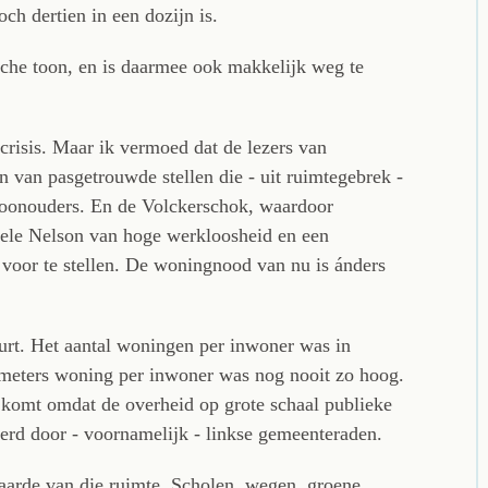
ch dertien in een dozijn is.
gische toon, en is daarmee ook makkelijk weg te
risis. Maar ik vermoed dat de lezers van
en van pasgetrouwde stellen die - uit ruimtegebrek -
hoonouders. En de Volckerschok, waardoor
bbele Nelson van hoge werkloosheid en een
r voor te stellen. De woningnood van nu is ánders
urt. Het aantal woningen per inwoner was in
 meters woning per inwoner was nog nooit zo hoog.
t komt omdat de overheid op grote schaal publieke
erd door - voornamelijk - linkse gemeenteraden.
aarde van die ruimte. Scholen, wegen, groene