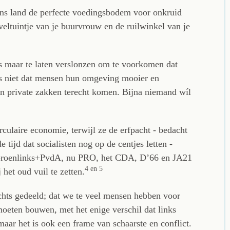
ns land de perfecte voedingsbodem voor onkruid
veltuintje van je buurvrouw en de ruilwinkel van je
es maar te laten verslonzen om te voorkomen dat
 is niet dat mensen hun omgeving mooier en
in private zakken terecht komen. Bijna niemand wíl
rculaire economie, terwijl ze de erfpacht - bedacht
tijd dat socialisten nog op de centjes letten -
 Groenlinks+PvdA, nu PRO, het CDA, D’66 en JA21
4 en
5
 het oud vuil te zetten.
hts gedeeld; dat we te veel mensen hebben voor
oeten bouwen, met het enige verschil dat links
aar het is ook een frame van schaarste en conflict.