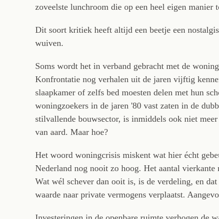
zoveelste lunchroom die op een heel eigen manier to
Dit soort kritiek heeft altijd een beetje een nostal
wuiven.
Soms wordt het in verband gebracht met de woningc
Konfrontatie nog verhalen uit de jaren vijftig kenn
slaapkamer of zelfs bed moesten delen met hun sc
woningzoekers in de jaren '80 vast zaten in de du
stilvallende bouwsector, is inmiddels ook niet mee
van aard. Maar hoe?
Het woord woningcrisis miskent wat hier écht gebe
Nederland nog nooit zo hoog. Het aantal vierkante
Wat wél schever dan ooit is, is de verdeling, en da
waarde naar private vermogens verplaatst. Aangevo
Investeringen in de openbare ruimte verhogen de w