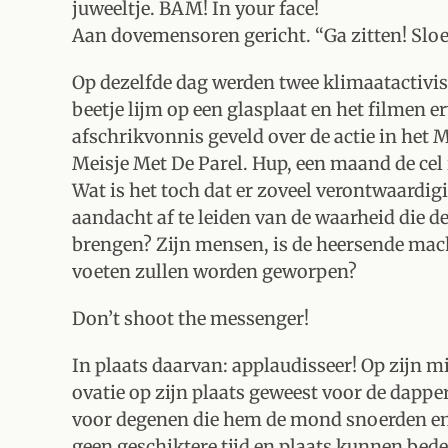
juweeltje. BAM! In your face!
Aan dovemensoren gericht. “Ga zitten! Sloe
Op dezelfde dag werden twee klimaatactivi
beetje lijm op een glasplaat en het filmen e
afschrikvonnis geveld over de actie in het M
Meisje Met De Parel. Hup, een maand de cel
Wat is het toch dat er zoveel verontwaardig
aandacht af te leiden van de waarheid die
brengen? Zijn mensen, is de heersende mach
voeten zullen worden geworpen?
Don’t shoot the messenger!
In plaats daarvan: applaudisseer! Op zijn 
ovatie op zijn plaats geweest voor de dappe
voor degenen die hem de mond snoerden en
geen geschiktere tijd en plaats kunnen bede