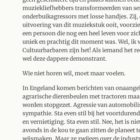
muziekliefhebbers transformeerden van se
onderbuikagressors met losse handjes. Zij,
uitvoering van dit muziekstuk ooit, voorzi
een persoon die nog een heel leven voor zi
uniek en prachtig dit moment was. Wel, ik v
Cultuurbarbaren zijn het! Als iemand het r
wel deze dappere demonstrant.
Wie niet horen wil, moet maar voelen.
In Engeland komen berichten van onaangek
agrarische dierenbeulen met tractoren ma
worden stopgezet. Agressie van automobilist
sympathie. Sta even stil bij het voortduren
en vernietiging. Sta even stil. Nee, het is n
avonds in de kou te gaan zitten de planeet 
wijsmaken. Maar ze zwijgen over de industri