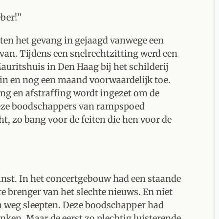
ber!”
sten het gevang in gejaagd vanwege een
rvan. Tijdens een snelrechtzitting werd een
auritshuis in Den Haag bij het schilderij
 in en nog een maand voorwaardelijk toe.
ing en afstraffing wordt ingezet om de
 deze boodschappers van rampspoed
t, zo bang voor de feiten die hen voor de
minst. In het concertgebouw had een staande
re brenger van het slechte nieuws. En niet
 weg sleepten. Deze boodschapper had
nken. Maar de eerst zo plechtig luisterende