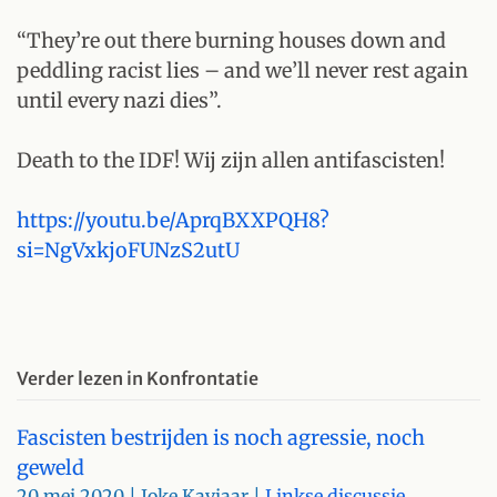
“They’re out there burning houses down and
peddling racist lies – and we’ll never rest again
until every nazi dies”.
Death to the IDF! Wij zijn allen antifascisten!
https://youtu.be/AprqBXXPQH8?
si=NgVxkjoFUNzS2utU
Verder lezen in Konfrontatie
Fascisten bestrijden is noch agressie, noch
geweld
20 mei 2020
| Joke Kaviaar |
Linkse discussie