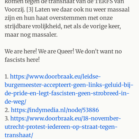
komen tegen de transhaat van de TERFS van
Voorzij. [3] Laten we daar ook nu weer massaal
zijn en hun haat overstemmen met onze
strijdbare vrolijkheid, net als de vorige keer,
maar nog massaler.
We are here! We are Queer! We don’t want no
fascists here!
1.
https://www.doorbraak.eu/leidse-
burgemeester-accepteert-geen-links-geluid-bij-
de-pride-en-legt-fascisten-geen-strobreed-in-
de-weg/
2.
https://indymedia.nl/node/53886
3.
https://www.doorbraak.eu/18-november-
utrecht-protest-iedereen-op-straat-tegen-
transhaat/