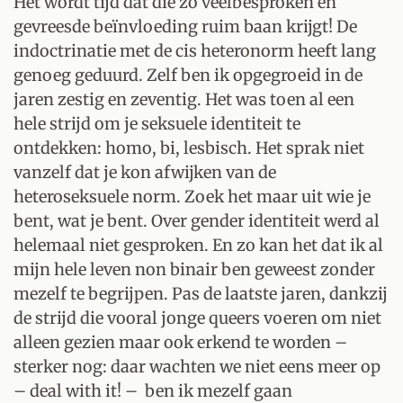
Het wordt tijd dat die zo veelbesproken en
gevreesde beïnvloeding ruim baan krijgt! De
indoctrinatie met de cis heteronorm heeft lang
genoeg geduurd. Zelf ben ik opgegroeid in de
jaren zestig en zeventig. Het was toen al een
hele strijd om je seksuele identiteit te
ontdekken: homo, bi, lesbisch. Het sprak niet
vanzelf dat je kon afwijken van de
heteroseksuele norm. Zoek het maar uit wie je
bent, wat je bent. Over gender identiteit werd al
helemaal niet gesproken. En zo kan het dat ik al
mijn hele leven non binair ben geweest zonder
mezelf te begrijpen. Pas de laatste jaren, dankzij
de strijd die vooral jonge queers voeren om niet
alleen gezien maar ook erkend te worden –
sterker nog: daar wachten we niet eens meer op
– deal with it! – ben ik mezelf gaan