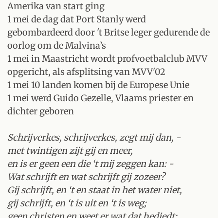
Amerika van start ging
1 mei de dag dat Port Stanly werd
gebombardeerd door 't Britse leger gedurende de
oorlog om de Malvina’s
1 mei in Maastricht wordt profvoetbalclub MVV
opgericht, als afsplitsing van MVV'02
1 mei 10 landen komen bij de Europese Unie
1 mei werd Guido Gezelle, Vlaams priester en
dichter geboren
Schrijverkes, schrijverkes, zegt mij dan, -
met twintigen zijt gij en meer,
en is er geen een die ‘t mij zeggen kan: -
Wat schrijft en wat schrijft gij zozeer?
Gij schrijft, en ‘t en staat in het water niet,
gij schrijft, en ‘t is uit en ‘t is weg;
geen christen en weet er wat dat bediedt: