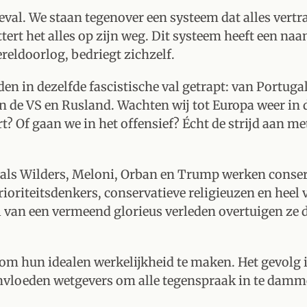
eval. We staan tegenover een systeem dat alles vert
ttert het alles op zijn weg. Dit systeem heeft een na
reldoorlog, bedriegt zichzelf.
en in dezelfde fascistische val getrapt: van Portugal
n de VS en Rusland. Wachten wij tot Europa weer in 
rt? Of gaan we in het offensief? Écht de strijd aan me
 als Wilders, Meloni, Orban en Trump werken conser
erioriteitsdenkers, conservatieve religieuzen en he
tel van een vermeend glorieus verleden overtuigen z
 om hun idealen werkelijkheid te maken. Het gevolg 
ïnvloeden wetgevers om alle tegenspraak in te damm