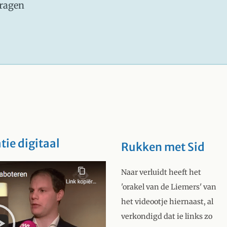
dragen
tie digitaal
Rukken met Sid
Naar verluidt heeft het
twijfel. We hoeven de
'orakel van de Liemers' van
leerstukken van bruin niet
het videootje hiernaast, al
nog eens aan te horen, die
verkondigd dat ie links zo
kennen we al: uit het reëel