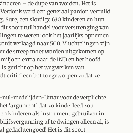
inderen – de dupe van worden. Het is
an Verdonk werd een generaal pardon verruild
ng. Sure, een slordige 630 kinderen en hun
dit soort ruilhandel voor verstrenging van
elingen te weren: ook het jaarlijks opnemen
rdt verlaagd naar 500. Vluchtelingen zijn
der de streep moet worden uitgekomen op
0 miljoen extra naar de IND en het hoofd
es is gericht op het wegwerken van
rdt critici een bot toegeworpen zodat ze
u-nul-medelijden-Umar voor de verplichte
 het ‘argument’ dat zo kinderleed zou
en kinderen als instrument gebruiken in
ijfsvergunning af te dwingen alleen al, is
aal gedachtengoed! Het is dit soort