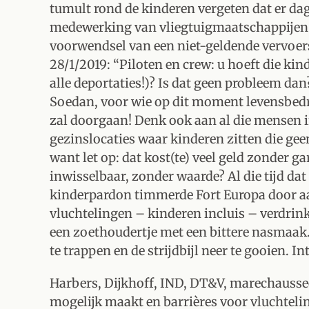
tumult rond de kinderen vergeten dat er dag
medewerking van vliegtuigmaatschappijen 
voorwendsel van een niet-geldende vervoersp
28/1/2019: “Piloten en crew: u hoeft die kind
alle deportaties!)? Is dat geen probleem da
Soedan, voor wie op dit moment levensbedre
zal doorgaan! Denk ook aan al die mensen 
gezinslocaties waar kinderen zitten die ge
want let op: dat kost(te) veel geld zonder ga
inwisselbaar, zonder waarde? Al die tijd dat
kinderpardon timmerde Fort Europa door aa
vluchtelingen – kinderen incluis – verdrink
een zoethoudertje met een bittere nasmaak.
te trappen en de strijdbijl neer te gooien. I
Harbers, Dijkhoff, IND, DT&V, marechaussee
mogelijk maakt en barrières voor vluchtelin