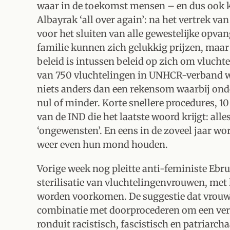
waar in de toekomst mensen – en dus ook k
Albayrak ‘all over again’: na het vertrek v
voor het sluiten van alle gewestelijke opva
familie kunnen zich gelukkig prijzen, maar 
beleid is intussen beleid op zich om vlucht
van 750 vluchtelingen in UNHCR-verband wo
niets anders dan een rekensom waarbij on
nul of minder. Korte snellere procedures, 1
van de IND die het laatste woord krijgt: all
‘ongewensten’. En eens in de zoveel jaar wo
weer even hun mond houden.
Vorige week nog pleitte anti-feministe Ebr
sterilisatie van vluchtelingenvrouwen, met
worden voorkomen. De suggestie dat vrouw
combinatie met doorprocederen om een verbl
ronduit racistisch, fascistisch en patriarch