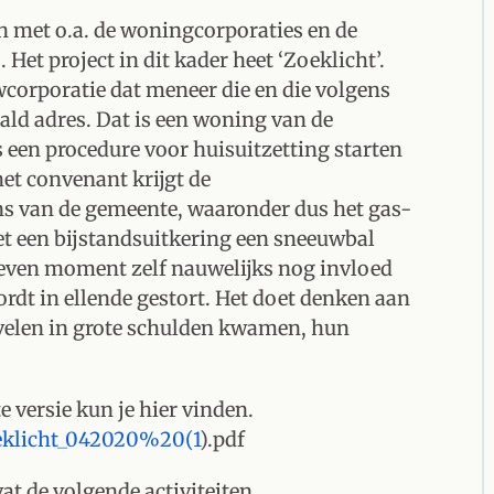
n met o.a. de woningcorporaties en de
 Het project in dit kader heet ‘Zoeklicht’.
orporatie dat meneer die en die volgens
ald adres. Dat is een woning van de
een procedure voor huisuitzetting starten
et convenant krijgt de
 van de gemeente, waaronder dus het gas-
et een bijstandsuitkering een sneeuwbal
even moment zelf nauwelijks nog invloed
wordt in ellende gestort. Het doet denken aan
j velen in grote schulden kwamen, hun
 versie kun je hier vinden.
oeklicht_042020%20(1
).pdf
t de volgende activiteiten