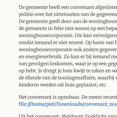
De gemeente heeft een convenant afgeslote
politie over het uitwisselen van de gegevens.
De gemeente geeft door aan de woningbouwc
de gemeente in feite niet woont op een bepa
woningbouwcorporatie. Die kan vervolgens 
omdat iemand er niet woont. Op basis van h
woningbouwcorporatie ook andere gegevens
en energieverbruik. Zo kan er bij iemand m
van gevolgen loskomen, waar je op een geg
op hebt. Je dreigt je huis kwijt te raken en 
de ellende van de toeslagenaffaire, waarbi
kinderen werden uit huis geplaatst, etc.
Het convenant is openbaar. De meest recente
file:///home/piet/Downloads/convenant_z
Uit het convenant: Meldpunt Zoeklicht omva