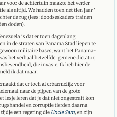
aar voor de achtertuin maakte het verder
 als altijd. We hadden toen net tien jaar '
chter de rug (lees: doodseskaders trainen
den doden).
Venezuela is dat er toen dagenlang
en in de straten van Panama Stad liepen te
 gewoon militaire bases, want het Panama-
as het verhaal hetzelfde: gemene dictator,
slievendheid, die invasie. Ik heb hier de
meld ik dat maar.
emaakt dat er toch al erbarmelijk voor
lemaal naar de pijpen van de grote
 lesje leren dat je dat niet ongestraft kon
drugshandel en corruptie tierden daarna
 tijdje een regering die
Uncle Sam
, en zijn