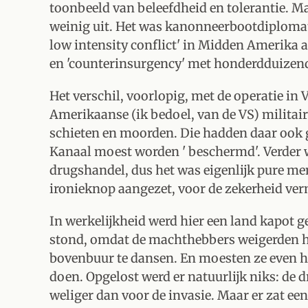
toonbeeld van beleefdheid en tolerantie. M
weinig uit. Het was kanonneerbootdiplomatie
low intensity conflict' in Midden Amerika a
en 'counterinsurgency' met honderdduizen
Het verschil, voorlopig, met de operatie in 
Amerikaanse (ik bedoel, van de VS) militair
schieten en moorden. Die hadden daar ook
Kanaal moest worden ' beschermd'. Verder w
drugshandel, dus het was eigenlijk pure men
ironieknop aangezet, voor de zekerheid ver
In werkelijkheid werd hier een land kapot g
stond, omdat de machthebbers weigerden he
bovenbuur te dansen. En moesten ze even het
doen. Opgelost werd er natuurlijk niks: de 
weliger dan voor de invasie. Maar er zat een