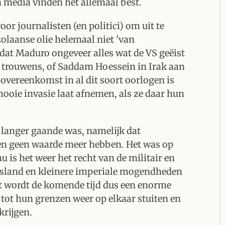
n media vinden het allemaal best.
voor journalisten (en politici) om uit te
zolaanse olie helemaal niet 'van
at Maduro ongeveer alles wat de VS geëist
ga trouwens, of Saddam Hoessein in Irak aan
 overeenkomst in al dit soort oorlogen is
ooie invasie laat afnemen, als ze daar hun
 langer gaande was, namelijk dat
en geen waarde meer hebben. Het was op
u is het weer het recht van de militair en
usland en kleinere imperiale mogendheden
at wordt de komende tijd dus een enorme
tot hun grenzen weer op elkaar stuiten en
krijgen.