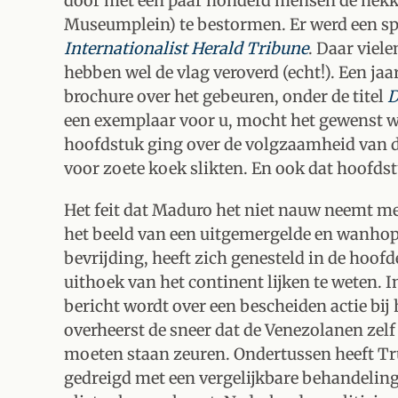
door met een paar honderd mensen de hekke
Museumplein) te bestormen. Er werd een sp
Internationalist Herald Tribune
. Daar viel
hebben wel de vlag veroverd (echt!). Een jaa
brochure over het gebeuren, onder de titel
D
een exemplaar voor u, mocht het gewenst wo
hoofdstuk ging over de volgzaamheid van de
voor zoete koek slikten. En ook dat hoofd
Het feit dat Maduro het niet nauw neemt me
het beeld van een uitgemergelde en wanhop
bevrijding, heeft zich genesteld in de hoofde
uithoek van het continent lijken te weten. I
bericht wordt over een bescheiden actie bij
overheerst de sneer dat de Venezolanen zelf 
moeten staan zeuren. Ondertussen heeft T
gedreigd met een vergelijkbare behandeling