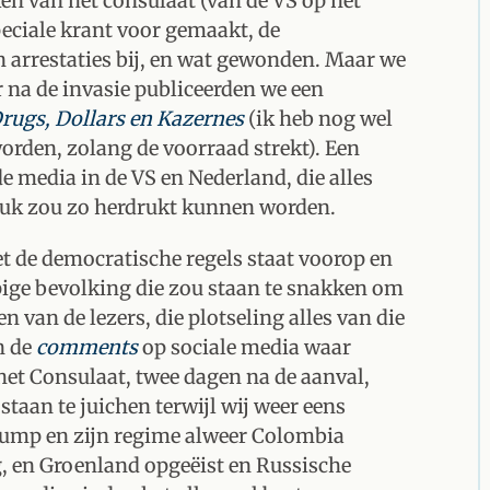
n van het consulaat (van de VS op het
eciale krant voor gemaakt, de
en arrestaties bij, en wat gewonden. Maar we
r na de invasie publiceerden we een
rugs, Dollars en Kazernes
(ik heb nog wel
rden, zolang de voorraad strekt). Een
 media in de VS en Nederland, die alles
stuk zou zo herdrukt kunnen worden.
t de democratische regels staat voorop en
ige bevolking die zou staan te snakken om
n van de lezers, die plotseling alles van die
n de
comments
op sociale media waar
 het Consulaat, twee dagen na de aanval,
staan te juichen terwijl wij weer eens
rump en zijn regime alweer Colombia
, en Groenland opgeëist en Russische