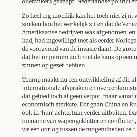
olietankers gekaapt. Nederlandse politici e
Zo heel erg moeilijk kan het toch niet zijn, 
zoeken hoe het werkelijk zit en dat de Vene
Amerikaanse bedrijven was afgenomen' en d
had, had ingewilligd (net als eerder Norie
de vooravond van de invasie daar). De grote
dat het imperium zich niet de kans op een m
zinnen op gezet hebben.
Trump maakt nu een ontwikkeling af die al
internationale afspraken en overeenkomst
dat gebied toch al geen vetpot, maar vanaf n
economisch sterkste. Dat gaan China en R
ook in 'hun' achtertuin verder uitbuiten. D
toename van wapengekletter en conflicten, 
we een oorlog tussen de mogendheden zelf 