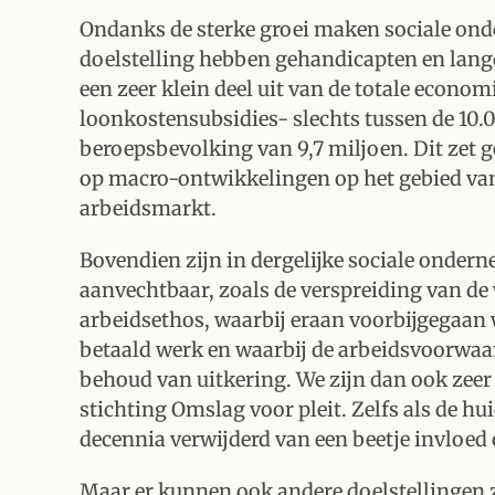
Ondanks de sterke groei maken sociale ond
doelstelling hebben gehandicapten en langd
een zeer klein deel uit van de totale econom
loonkostensubsidies- slechts tussen de 10
beroepsbevolking van 9,7 miljoen. Dit zet g
op macro-ontwikkelingen op het gebied va
arbeidsmarkt.
Bovendien zijn in dergelijke sociale onde
aanvechtbaar, zoals de verspreiding van de 
arbeidsethos, waarbij eraan voorbijgegaan 
betaald werk en waarbij de arbeidsvoorwaar
behoud van uitkering. We zijn dan ook zeer
stichting Omslag voor pleit. Zelfs als de hu
decennia verwijderd van een beetje invloe
Maar er kunnen ook andere doelstellingen 