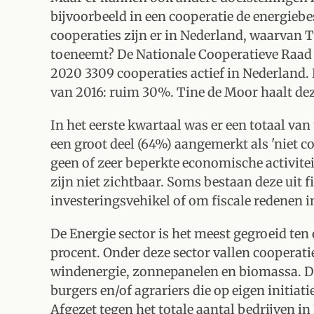
bijvoorbeeld in een cooperatie de energieb
cooperaties zijn er in Nederland, waarvan T
toeneemt? De Nationale Cooperatieve Raad (
2020 3309 cooperaties actief in Nederland. 
van 2016: ruim 30%. Tine de Moor haalt de
In het eerste kwartaal was er een totaal va
een groot deel (64%) aangemerkt als 'niet co
geen of zeer beperkte economische activiteit
zijn niet zichtbaar. Soms bestaan deze uit fi
investeringsvehikel of om fiscale redenen i
De Energie sector is het meest gegroeid ten
procent. Onder deze sector vallen cooperati
windenergie, zonnepanelen en biomassa. De
burgers en/of agrariers die op eigen initia
Afgezet tegen het totale aantal bedrijven i