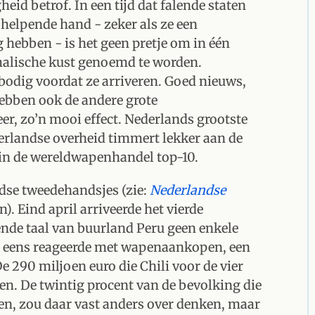
id betrof. In een tijd dat falende staten
helpende hand - zeker als ze een
 hebben - is het geen pretje om in één
omalische kust genoemd te worden.
bodig voordat ze arriveren. Goed nieuws,
hebben ook de andere grote
er, zo’n mooi effect. Nederlands grootste
derlandse overheid timmert lekker aan de
r in de wereldwapenhandel top-10.
ndse tweedehandsjes (zie:
Nederlandse
. Eind april arriveerde het vierde
ende taal van buurland Peru geen enkele
g eens reageerde met wapenaankopen, een
290 miljoen euro die Chili voor de vier
en. De twintig procent van de bevolking die
n, zou daar vast anders over denken, maar