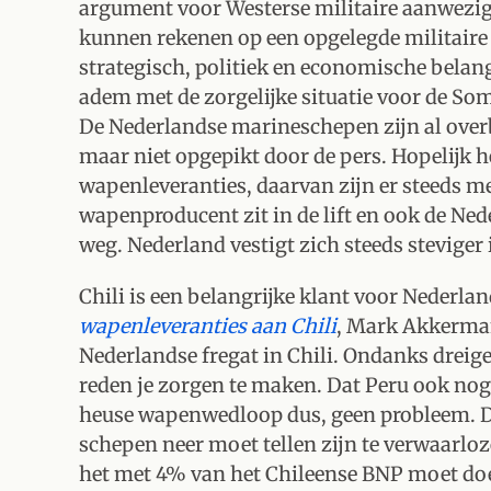
argument voor Westerse militaire aanwezighe
kunnen rekenen op een opgelegde militaire 
strategisch, politiek en economische belang
adem met de zorgelijke situatie voor de S
De Nederlandse marineschepen zijn al over
maar niet opgepikt door de pers. Hopelijk 
wapenleveranties, daarvan zijn er steeds me
wapenproducent zit in de lift en ook de Ne
weg. Nederland vestigt zich steeds stevige
Chili is een belangrijke klant voor Nederla
wapenleveranties aan Chili
, Mark Akkerman)
Nederlandse fregat in Chili. Ondanks dreig
reden je zorgen te maken. Dat Peru ook no
heuse wapenwedloop dus, geen probleem. De 
schepen neer moet tellen zijn te verwaarloz
het met 4% van het Chileense BNP moet doe