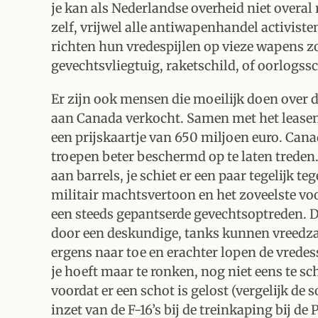
je kan als Nederlandse overheid niet overa
zelf, vrijwel alle antiwapenhandel activist
richten hun vredespijlen op vieze wapens z
gevechtsvliegtuig, raketschild, of oorlogssc
Er zijn ook mensen die moeilijk doen over 
aan Canada verkocht. Samen met het lease
een prijskaartje van 650 miljoen euro. Can
troepen beter beschermd op te laten treden.
aan barrels, je schiet er een paar tegelijk teg
militair machtsvertoon en het zoveelste vo
een steeds gepantserde gevechtsoptreden. Di
door een deskundige, tanks kunnen vreedzaa
ergens naar toe en erachter lopen de vrede
je hoeft maar te ronken, nog niet eens te sc
voordat er een schot is gelost (vergelijk de
inzet van de F-16’s bij de treinkaping bij de 