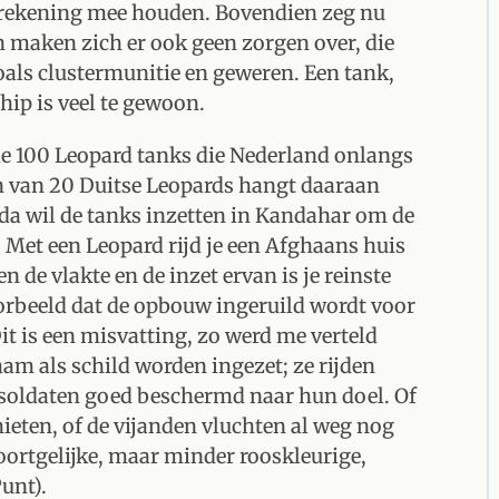
l rekening mee houden. Bovendien zeg nu
en maken zich er ook geen zorgen over, die
oals clustermunitie en geweren. Een tank,
hip is veel te gewoon.
de 100 Leopard tanks die Nederland onlangs
n van 20 Duitse Leopards hangt daaraan
ada wil de tanks inzetten in Kandahar om de
 Met een Leopard rijd je een Afghaans huis
en de vlakte en de inzet ervan is je reinste
orbeeld dat de opbouw ingeruild wordt voor
t is een misvatting, zo werd me verteld
m als schild worden ingezet; ze rijden
ssoldaten goed beschermd naar hun doel. Of
hieten, of de vijanden vluchten al weg nog
 soortgelijke, maar minder rooskleurige,
Punt).