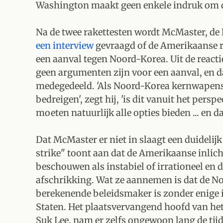
Washington maakt geen enkele indruk om d
Na de twee rakettesten wordt McMaster, de 
een interview
gevraagd of de Amerikaanse r
een aanval tegen Noord-Korea. Uit de react
geen argumenten zijn voor een aanval, en 
medegedeeld. 'Als Noord-Korea kernwapens 
bedreigen', zegt hij, 'is dit vanuit het persp
moeten natuurlijk alle opties bieden ... en dat
Dat McMaster er niet in slaagt een duidelijk
strike" toont aan dat de Amerikaanse inlic
beschouwen als instabiel of irrationeel en da
afschrikking. Wat ze aannemen is dat de No
berekenende beleidsmaker is zonder enige i
Staten. Het plaatsvervangend hoofd van he
Suk Lee, nam er zelfs ongewoon lang de tijd