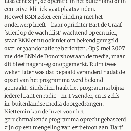
Lisa echt zijn, de operatie in het buitenland of in
een prive-kliniek gaat plaatsvinden.
Hoewel BNN zeker een binding met het
onderwerp heeft - haar oprichter Bart de Graaf
'stierf op de wachtlijst' wachtend op een nier,
staat BNN er nu ook niet om bekend geregeld
over orgaandonatie te berichten. Op 9 mei 2007
meldde BNN de Donorshow aan de media, maar
dit bleef nagenoeg onopgemerkt. Ruim twee
weken later was dat bepaald veranderd nadat de
opzet van het programma werd bekend
gemaakt. Sindsdien haalt het programma bijna
iedere krant en radio- en TVzender, en is zelfs
in buitenlandse media doorgedrongen.
Niettemin kan de inzet voor het
geruchtmakende programma oprecht gebaseerd
zijn op een mengeling van eerbetoon aan 'Bart'