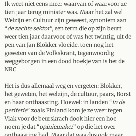
Ik weet niet eens meer waarvan of waarvoor ze
tien jaar terug minister was. Maar het zal wel
Welzijn en Cultuur zijn geweest, synoniem aan
“
de zachte sektor
”, een term die op zijn beurt
weer tien jaar daarvoor of was het twintig, uit de
pen van Jan Blokker vloeide, toen nog het
geweten van de Volkskrant, tegenwoordig
weggeborgen in een dood hoekje van is het de
NRC.
Het is dus allemaal weg en vergeten: Blokker,
het geweten, het welzijn, de cultuur, paars, Borst
en haar onthaasting. Hoewel: in landen “
in de
periferie
” zoals Finland kom je ze weer tegen.
Vlak voor de beurskrach dook hier een hoe
noem je dat “
opiniemaker
” op die het over
onthaasting had. Maar dat was dus ook maar