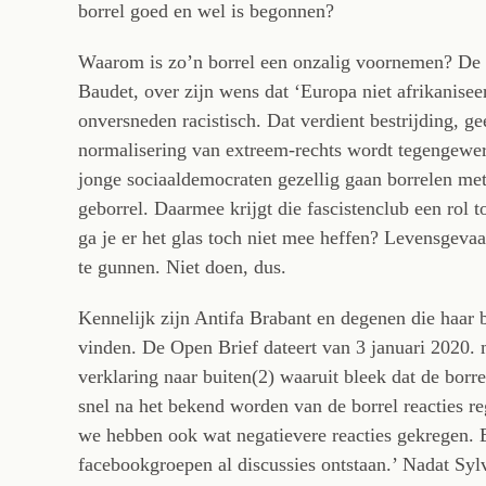
borrel goed en wel is begonnen?
Waarom is zo’n borrel een onzalig voornemen? De b
Baudet, over zijn wens dat ‘Europa niet afrikaniseer
onversneden racistisch. Dat verdient bestrijding, ge
normalisering van extreem-rechts wordt tegengewerk
jonge sociaaldemocraten gezellig gaan borrelen met 
geborrel. Daarmee krijgt die fascistenclub een rol t
ga je er het glas toch niet mee heffen? Levensgevaa
te gunnen. Niet doen, dus.
Kennelijk zijn Antifa Brabant en degenen die haar b
vinden. De Open Brief dateert van 3 januari 2020.
verklaring naar buiten(2) waaruit bleek dat de borrel
snel na het bekend worden van de borrel reacties re
we hebben ook wat negatievere reacties gekregen. 
facebookgroepen al discussies ontstaan.’ Nadat Sy