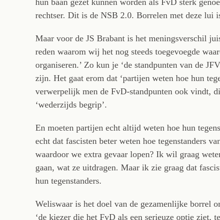
hun baan gezet kunnen worden als FvD sterk genoeg
rechtser. Dit is de NSB 2.0. Borrelen met deze lui i
Maar voor de JS Brabant is het meningsverschil juis
reden waarom wij het nog steeds toegevoegde waa
organiseren.’ Zo kun je ‘de standpunten van de JFVD
zijn. Het gaat erom dat ‘partijen weten hoe hun teg
verwerpelijk men de FvD-standpunten ook vindt, dit
‘wederzijds begrip’.
En moeten partijen echt altijd weten hoe hun tegens
echt dat fascisten beter weten hoe tegenstanders van f
waardoor we extra gevaar lopen? Ik wil graag weten 
gaan, wat ze uitdragen. Maar ik zie graag dat fasc
hun tegenstanders.
Weliswaar is het doel van de gezamenlijke borrel o
‘de kiezer die het FvD als een serieuze optie ziet, t