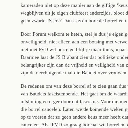
kameraden niet op deze manier aan de giftige ‘keus’
wegblijven uit je eigen clubfeest anderzijds, bloot 
geen zwarte JS-ers? Dan is zo’n boreale borrel een
Door Forum welkom te heten, stel je dus je eigen g
onveiligheid, niet alleen aan een botsing met verwer
niet met FvD wil borrelen blijf je maar thuis, maar
Daarmee laat de JS Brabant zien dat politieke onder
belangrijker zijn dan de vrijheid en veiligheid v
zijn de neerbuigende taal die Baudet over vrouwen n
De redenen om van deze borrel af te zien gaan dus 
van Baudets fascistenbende. Het gaat om de waardi
uitsluiting en erger door dat fascisme. Voor die m
die borrel cancelen. Laten we de komende weken g
op te voeren dat ze geen andere keus meer heeft dan
cancelen. Als JFVD zo graag boreaal wil borrelen, 