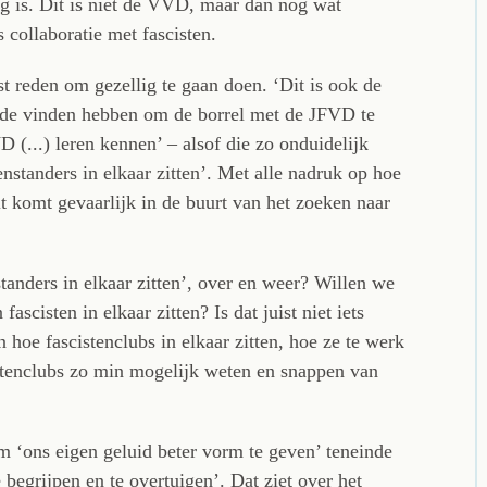
 is. Dit is niet de VVD, maar dan nog wat
s collaboratie met fascisten.
t reden om gezellig te gaan doen. ‘Dit is ook de
rde vinden hebben om de borrel met de JFVD te
 (...) leren kennen’ – alsof die zo onduidelijk
enstanders in elkaar zitten’. Met alle nadruk op hoe
 komt gevaarlijk in de buurt van het zoeken naar
tanders in elkaar zitten’, over en weer? Willen we
ascisten in elkaar zitten? Is dat juist niet iets
hoe fascistenclubs in elkaar zitten, hoe ze te werk
istenclubs zo min mogelijk weten en snappen van
m ‘ons eigen geluid beter vorm te geven’ teneinde
e begrijpen en te overtuigen’. Dat ziet over het