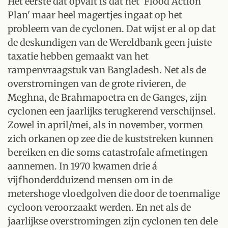
Het eerste dat opvalt is dat het 'Flood Action
Plan' maar heel magertjes ingaat op het
probleem van de cyclonen. Dat wijst er al op dat
de deskundigen van de Wereldbank geen juiste
taxatie hebben gemaakt van het
rampenvraagstuk van Bangladesh. Net als de
overstromingen van de grote rivieren, de
Meghna, de Brahmapoetra en de Ganges, zijn
cyclonen een jaarlijks terugkerend verschijnsel.
Zowel in april/mei, als in november, vormen
zich orkanen op zee die de kuststreken kunnen
bereiken en die soms catastrofale afmetingen
aannemen. In 1970 kwamen drie á
vijfhonderdduizend mensen om in de
metershoge vloedgolven die door de toenmalige
cycloon veroorzaakt werden. En net als de
jaarlijkse overstromingen zijn cyclonen ten dele