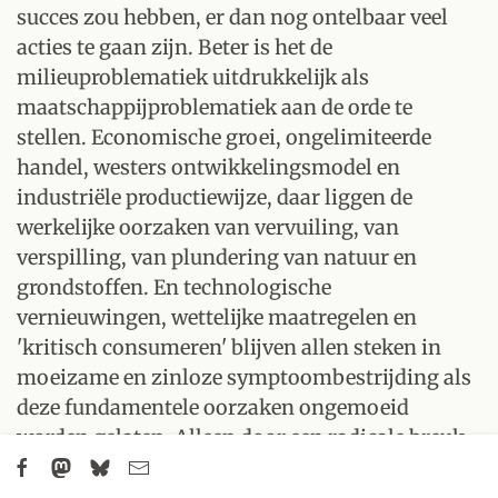
succes zou hebben, er dan nog ontelbaar veel
acties te gaan zijn. Beter is het de
milieuproblematiek uitdrukkelijk als
maatschappijproblematiek aan de orde te
stellen. Economische groei, ongelimiteerde
handel, westers ontwikkelingsmodel en
industriële productiewijze, daar liggen de
werkelijke oorzaken van vervuiling, van
verspilling, van plundering van natuur en
grondstoffen. En technologische
vernieuwingen, wettelijke maatregelen en
'kritisch consumeren' blijven allen steken in
moeizame en zinloze symptoombestrijding als
deze fundamentele oorzaken ongemoeid
worden gelaten. Alleen door een radicale breuk
met de huidige maatschappijvorm zijn echte
oplossingen te bereiken.