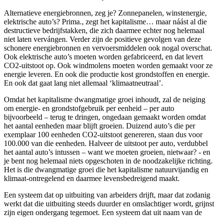
Alternatieve energiebronnen, zeg je? Zonnepanelen, winstenergie,
elektrische auto’s? Prima., zegt het kapitalisme… maar náást al die
destructieve bedrijfstakken, die zich daarmee echter nog helemaal
niet laten vervángen. Verder zijn de positieve gevolgen van deze
schonere energiebronnen en vervoersmiddelen ook nogal overschat.
Ook elektrische auto’s moeten worden gefabriceerd, en dat levert
CO2-uitstoot op. Ook windmolens moeten worden gemaakt voor ze
energie leveren. En ook die productie kost grondstoffen en energie.
En ook dat gaat lang niet allemaal ‘klimaatneutraal’.
Omdat het kapitalisme dwangmatige groei inhoudt, zal de neiging
om energie- en grondstofgebruik per eenheid – per auto
bijvoorbeeld – terug te dringen, ongedaan gemaakt worden omdat
het aantal eenheden maar blijft groeien. Duizend auto’s die per
exemplaar 100 eenheden CO2-uitstoot genereren, staan dus voor
100.000 van die eenheden. Halveer de uitstoot per auto, verdubbel
het aantal auto’s intussen – want we moeten groeien, nietwaar? - en
je bent nog helemaal niets opgeschoten in de noodzakelijke richting.
Het is die dwangmatige groei die het kapitalisme natuurvijandig en
klimaat-ontregelend en daarmee levensbedreigend maakt.
Een systeem dat op uitbuiting van arbeiders drijft, maar dat zodanig
werkt dat die uitbuiting steeds duurder en omslachtiger wordt, grijnst
zijn eigen ondergang tegemoet. Een systeem dat uit naam van de