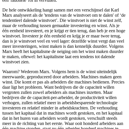
een 'rationele' rol in vervullen.
De hele ontwikkeling hangt samen met een verschijnsel dat Karl
Marx analyseert als de 'tendens van de winstvoet om te dalen' of ‘de
tendentieel dalende winstvoet’. Die winstvoet is niet de winst zelf,
maar de verhouding tussen gemaakte investering en winst. Als je
één eenheid investeert, en je krijgt er tien terug, dan heb je een hoge
winstvoet. Investeer je één eenheid en krijg je er maar twee terug,
dan is je winstvoet veel en veel lager: dezelfde winst vergt dan veel
meer investeringen, winst maken is dan kennelijk duurder. Volgens
Marx heeft het kapitalisme de neiging om het winst maken duurder
te maken, oftewel: het kapitalisme laat een tendens tot dalende
winstvoet zien.
Waarom? Wederom Marx. Volgens hem is de winst uiteindelijk
meerwaarde, geproduceerd door arbeiders. Machines maken geen
winst. Die komt er pas als arbeiders die machines bedienen. Precies
daar ligt het probleem. Want bedrijven die de capaciteit willen
vergroten zullen zowel arbeiders als machines inzetten. Maar
bedrijven die de capaciteit-per-arbeider, de productiviteit willen
verhogen, zullen relatief meer in arbeidsbesparende technologie
investeren en relatief minder in arbeidskrachten. De verhouding
tussen het kapitaal dat in machines wordt gestoken, en het kapitaal
dat in het huren van arbeiders wordt gestoken, verschuift steeds
meer in de richting van het eerste. Waar ooit honderd arbeiders aan
één machine stonden, staat nu één arbeider honderd machines te