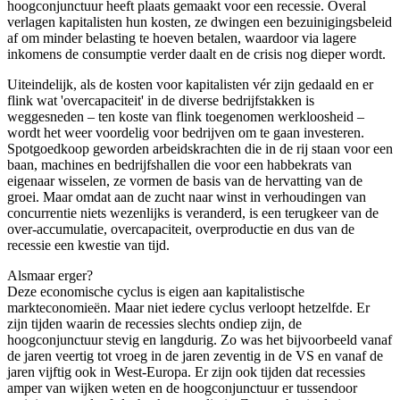
hoogconjunctuur heeft plaats gemaakt voor een recessie. Overal
verlagen kapitalisten hun kosten, ze dwingen een bezuinigingsbeleid
af om minder belasting te hoeven betalen, waardoor via lagere
inkomens de consumptie verder daalt en de crisis nog dieper wordt.
Uiteindelijk, als de kosten voor kapitalisten vér zijn gedaald en er
flink wat 'overcapaciteit' in de diverse bedrijfstakken is
weggesneden – ten koste van flink toegenomen werkloosheid –
wordt het weer voordelig voor bedrijven om te gaan investeren.
Spotgoedkoop geworden arbeidskrachten die in de rij staan voor een
baan, machines en bedrijfshallen die voor een habbekrats van
eigenaar wisselen, ze vormen de basis van de hervatting van de
groei. Maar omdat aan de zucht naar winst in verhoudingen van
concurrentie niets wezenlijks is veranderd, is een terugkeer van de
over-accumulatie, overcapaciteit, overproductie en dus van de
recessie een kwestie van tijd.
Alsmaar erger?
Deze economische cyclus is eigen aan kapitalistische
markteconomieën. Maar niet iedere cyclus verloopt hetzelfde. Er
zijn tijden waarin de recessies slechts ondiep zijn, de
hoogconjunctuur stevig en langdurig. Zo was het bijvoorbeeld vanaf
de jaren veertig tot vroeg in de jaren zeventig in de VS en vanaf de
jaren vijftig ook in West-Europa. Er zijn ook tijden dat recessies
amper van wijken weten en de hoogconjunctuur er tussendoor