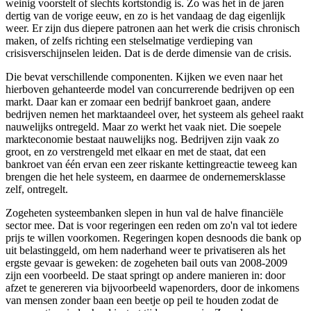
weinig voorstelt of slechts kortstondig is. Zo was het in de jaren
dertig van de vorige eeuw, en zo is het vandaag de dag eigenlijk
weer. Er zijn dus diepere patronen aan het werk die crisis chronisch
maken, of zelfs richting een stelselmatige verdieping van
crisisverschijnselen leiden. Dat is de derde dimensie van de crisis.
Die bevat verschillende componenten. Kijken we even naar het
hierboven gehanteerde model van concurrerende bedrijven op een
markt. Daar kan er zomaar een bedrijf bankroet gaan, andere
bedrijven nemen het marktaandeel over, het systeem als geheel raakt
nauwelijks ontregeld. Maar zo werkt het vaak niet. Die soepele
markteconomie bestaat nauwelijks nog. Bedrijven zijn vaak zo
groot, en zo verstrengeld met elkaar en met de staat, dat een
bankroet van één ervan een zeer riskante kettingreactie teweeg kan
brengen die het hele systeem, en daarmee de ondernemersklasse
zelf, ontregelt.
Zogeheten systeembanken slepen in hun val de halve financiële
sector mee. Dat is voor regeringen een reden om zo'n val tot iedere
prijs te willen voorkomen. Regeringen kopen desnoods die bank op
uit belastinggeld, om hem naderhand weer te privatiseren als het
ergste gevaar is geweken: de zogeheten bail outs van 2008-2009
zijn een voorbeeld. De staat springt op andere manieren in: door
afzet te genereren via bijvoorbeeld wapenorders, door de inkomens
van mensen zonder baan een beetje op peil te houden zodat de