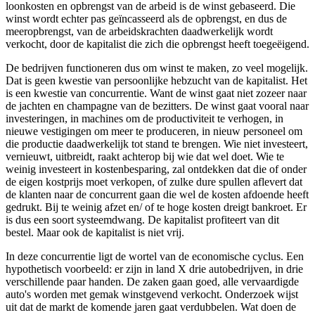
loonkosten en opbrengst van de arbeid is de winst gebaseerd. Die
winst wordt echter pas geïncasseerd als de opbrengst, en dus de
meeropbrengst, van de arbeidskrachten daadwerkelijk wordt
verkocht, door de kapitalist die zich die opbrengst heeft toegeëigend.
De bedrijven functioneren dus om winst te maken, zo veel mogelijk.
Dat is geen kwestie van persoonlijke hebzucht van de kapitalist. Het
is een kwestie van concurrentie. Want de winst gaat niet zozeer naar
de jachten en champagne van de bezitters. De winst gaat vooral naar
investeringen, in machines om de productiviteit te verhogen, in
nieuwe vestigingen om meer te produceren, in nieuw personeel om
die productie daadwerkelijk tot stand te brengen. Wie niet investeert,
vernieuwt, uitbreidt, raakt achterop bij wie dat wel doet. Wie te
weinig investeert in kostenbesparing, zal ontdekken dat die of onder
de eigen kostprijs moet verkopen, of zulke dure spullen aflevert dat
de klanten naar de concurrent gaan die wel de kosten afdoende heeft
gedrukt. Bij te weinig afzet en/ of te hoge kosten dreigt bankroet. Er
is dus een soort systeemdwang. De kapitalist profiteert van dit
bestel. Maar ook de kapitalist is niet vrij.
In deze concurrentie ligt de wortel van de economische cyclus. Een
hypothetisch voorbeeld: er zijn in land X drie autobedrijven, in drie
verschillende paar handen. De zaken gaan goed, alle vervaardigde
auto's worden met gemak winstgevend verkocht. Onderzoek wijst
uit dat de markt de komende jaren gaat verdubbelen. Wat doen de