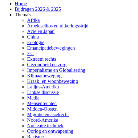
Home
Bijdragen 2026 & 2025
Thema's
Afrika
Arbeidsethos en uitkeringsstrijd
Azië en Japan
China
Ecologie
Emancipatiebewegingen
EU
Extreem rechts
Gezondheid en zorg
Imperialisme en Globalisering
Klimaatbeweging
Kraak- en woonbeweging
Latijns-Amerika
Linkse discussie
Media
Mensenrechten
Midden-Oosten
Migratie en asielrecht
Noord-Amerika
Nucleaire techniek
Oorlog en ontwapening
Racisme