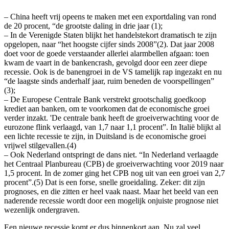
– China heeft vrij opeens te maken met een exportdaling van rond
de 20 procent, “de grootste daling in drie jaar (1);
– In de Verenigde Staten blijkt het handelstekort dramatisch te zijn
opgelopen, naar “het hoogste cijfer sinds 2008”(2). Dat jaar 2008
doet voor de goede verstaander allerlei alarmbellen afgaan: toen
kwam de vaart in de bankencrash, gevolgd door een zeer diepe
recessie. Ook is de banengroei in de VS tamelijk rap ingezakt en nu
“de laagste sinds anderhalf jaar, ruim beneden de voorspellingen”
(3);
– De Europese Centrale Bank verstrekt grootschalig goedkoop
krediet aan banken, om te voorkomen dat de economische groei
verder inzakt. 'De centrale bank heeft de groeiverwachting voor de
eurozone flink verlaagd, van 1,7 naar 1,1 procent”. In Italië blijkt al
een lichte recessie te zijn, in Duitsland is de economische groei
vrijwel stilgevallen.(4)
– Ook Nederland ontspringt de dans niet. “In Nederland verlaagde
het Centraal Planbureau (CPB) de groeiverwachting voor 2019 naar
1,5 procent. In de zomer ging het CPB nog uit van een groei van 2,7
procent”.(5) Dat is een forse, snelle groeidaling. Zeker: dit zijn
prognoses, en die zitten er heel vaak naast. Maar het beeld van een
naderende recessie wordt door een mogelijk onjuiste prognose niet
wezenlijk ondergraven.
Een nieuwe recessie komt er dus binnenkort aan. Nu zal veel