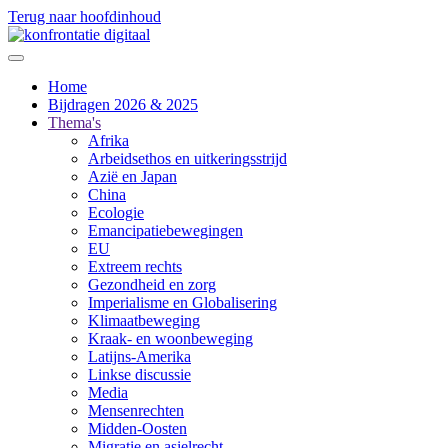
Terug naar hoofdinhoud
Home
Bijdragen 2026 & 2025
Thema's
Afrika
Arbeidsethos en uitkeringsstrijd
Azië en Japan
China
Ecologie
Emancipatiebewegingen
EU
Extreem rechts
Gezondheid en zorg
Imperialisme en Globalisering
Klimaatbeweging
Kraak- en woonbeweging
Latijns-Amerika
Linkse discussie
Media
Mensenrechten
Midden-Oosten
Migratie en asielrecht