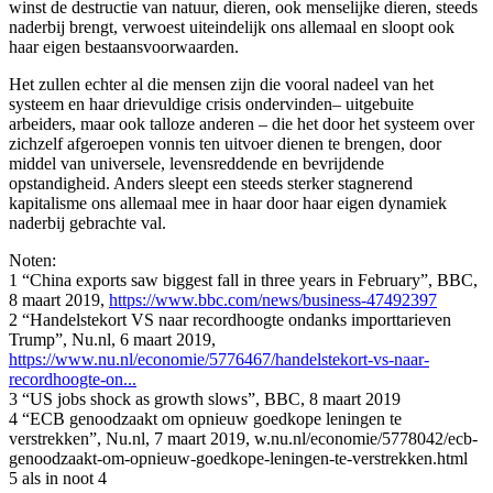
winst de destructie van natuur, dieren, ook menselijke dieren, steeds
naderbij brengt, verwoest uiteindelijk ons allemaal en sloopt ook
haar eigen bestaansvoorwaarden.
Het zullen echter al die mensen zijn die vooral nadeel van het
systeem en haar drievuldige crisis ondervinden– uitgebuite
arbeiders, maar ook talloze anderen – die het door het systeem over
zichzelf afgeroepen vonnis ten uitvoer dienen te brengen, door
middel van universele, levensreddende en bevrijdende
opstandigheid. Anders sleept een steeds sterker stagnerend
kapitalisme ons allemaal mee in haar door haar eigen dynamiek
naderbij gebrachte val.
Noten:
1 “China exports saw biggest fall in three years in February”, BBC,
8 maart 2019,
https://www.bbc.com/news/business-47492397
2 “Handelstekort VS naar recordhoogte ondanks importtarieven
Trump”, Nu.nl, 6 maart 2019,
https://www.nu.nl/economie/5776467/handelstekort-vs-naar-
recordhoogte-on...
3 “US jobs shock as growth slows”, BBC, 8 maart 2019
4 “ECB genoodzaakt om opnieuw goedkope leningen te
verstrekken”, Nu.nl, 7 maart 2019, w.nu.nl/economie/5778042/ecb-
genoodzaakt-om-opnieuw-goedkope-leningen-te-verstrekken.html
5 als in noot 4