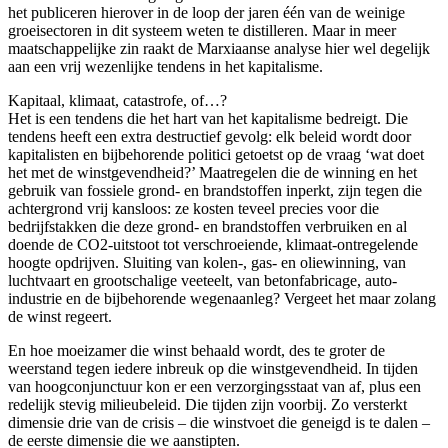
het publiceren hierover in de loop der jaren één van de weinige
groeisectoren in dit systeem weten te distilleren. Maar in meer
maatschappelijke zin raakt de Marxiaanse analyse hier wel degelijk
aan een vrij wezenlijke tendens in het kapitalisme.
Kapitaal, klimaat, catastrofe, of…?
Het is een tendens die het hart van het kapitalisme bedreigt. Die
tendens heeft een extra destructief gevolg: elk beleid wordt door
kapitalisten en bijbehorende politici getoetst op de vraag ‘wat doet
het met de winstgevendheid?’ Maatregelen die de winning en het
gebruik van fossiele grond- en brandstoffen inperkt, zijn tegen die
achtergrond vrij kansloos: ze kosten teveel precies voor die
bedrijfstakken die deze grond- en brandstoffen verbruiken en al
doende de CO2-uitstoot tot verschroeiende, klimaat-ontregelende
hoogte opdrijven. Sluiting van kolen-, gas- en oliewinning, van
luchtvaart en grootschalige veeteelt, van betonfabricage, auto-
industrie en de bijbehorende wegenaanleg? Vergeet het maar zolang
de winst regeert.
En hoe moeizamer die winst behaald wordt, des te groter de
weerstand tegen iedere inbreuk op die winstgevendheid. In tijden
van hoogconjunctuur kon er een verzorgingsstaat van af, plus een
redelijk stevig milieubeleid. Die tijden zijn voorbij. Zo versterkt
dimensie drie van de crisis – die winstvoet die geneigd is te dalen –
de eerste dimensie die we aanstipten.