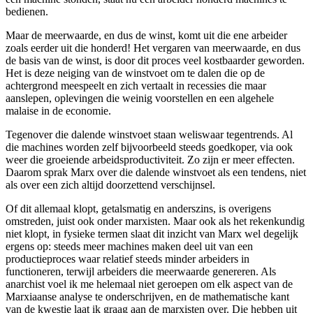
bedienen.
Maar de meerwaarde, en dus de winst, komt uit die ene arbeider
zoals eerder uit die honderd! Het vergaren van meerwaarde, en dus
de basis van de winst, is door dit proces veel kostbaarder geworden.
Het is deze neiging van de winstvoet om te dalen die op de
achtergrond meespeelt en zich vertaalt in recessies die maar
aanslepen, oplevingen die weinig voorstellen en een algehele
malaise in de economie.
Tegenover die dalende winstvoet staan weliswaar tegentrends. Al
die machines worden zelf bijvoorbeeld steeds goedkoper, via ook
weer die groeiende arbeidsproductiviteit. Zo zijn er meer effecten.
Daarom sprak Marx over die dalende winstvoet als een tendens, niet
als over een zich altijd doorzettend verschijnsel.
Of dit allemaal klopt, getalsmatig en anderszins, is overigens
omstreden, juist ook onder marxisten. Maar ook als het rekenkundig
niet klopt, in fysieke termen slaat dit inzicht van Marx wel degelijk
ergens op: steeds meer machines maken deel uit van een
productieproces waar relatief steeds minder arbeiders in
functioneren, terwijl arbeiders die meerwaarde genereren. Als
anarchist voel ik me helemaal niet geroepen om elk aspect van de
Marxiaanse analyse te onderschrijven, en de mathematische kant
van de kwestie laat ik graag aan de marxisten over. Die hebben uit