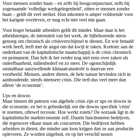
Voor mensen zonder baan – en zelfs bij hoogconjunctuur, zelfs bij
zogenaamde 'volledige werkgelegenheid', zitten er mensen zonder
baan – geldt dit veel sterker. Hun inkomen is amper voldoende voor
het karigste overleven, er mag echt niet veel mis gaan.
Voor hoger betaalde arbeiders geldt dit minder. Maar daar is het
arbeidstempo, de intensiteit van het werk, de bijbehorende stress
genoeg om chronisch als crisisverschijnsel te dienen. En wie betaald
werk heeft, leeft met de angst om dat kwijt te raken. Kortom: aan de
onderkant van de kapitalistische maatschappij is de crisis chronisch
en permanent. Dan heb ik het verder nog niet eens over zaken als
onleefbaarheid, milieubederf en zo meer. De ogenschijnlijk
onstuitbaar aanzwellende klimaatcatastrofe is daarvan een
voorbeeld. Mensen, andere dieren, de hele natuur bevinden zich in
aanhoudende, steeds intensere crisis. Die treft dus veel meer dan
alleen ‘de economie’.
Ups en downs
Maar binnen dit patroon van algehele crisis zijn er ups en downs in
die economie, en het is gebruikelijk om die downs specifiek 'crisis'
te noemen, oftewel recessie. Hoe werkt zoiets? De oorzaak ligt in de
kapitalistische markteconomie zelf. Daarin functioneren bedrijven,
die tegenover elkaar staan als concurrent. Die bedrijven hebben
arbeiders in dienst, die minder aan loon krijgen dan ze aan productie
opleveren. Ze worden uitgebuit, en op het verschil tussen