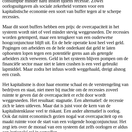
consumptie minder hard instort tijdens recessie. Zowel
oorlogsuitgaven als sociale zekerheid vormen voor een
kapitalistische economie een soort van buffer tegen al te scherpe
recessies.
Maar dit soort buffers hebben een prijs: de overcapaciteit in het
systeem wordt niet of veel minder stevig weggesneden. De recessies
worden getemperd, maar een terugkeer van een ouderwetse
hoogconjunctuur blijft uit. En de hele operatie kost heel veel geld.
Pogingen om arbeiders en de hele onderkant dat geld te laten
ophoesten lopen tegen een potentiële grens aan als getergde
arbeiders zich verweren. Geld in het systeem blijven pompen om de
financiële sector maar niet te laten crashen is een veel gebruikt
lapmiddel. Maar zodra het infuus wordt weggehaald, dreigt alsnog
een crash.
Het kapitalisme is door haar enorme schaal en de verstrengeling van
bedrijven en staat, niet meer bij machte om de recessies zoveel
ruimte te geven dat de overcapaciteit er echt door wordt
weggesneden. Het resultaat: stagnatie. Een alternatief: de recessie
zich te laten uitleven. Maar dat is juist voor de kern van de
kapitalistenklasse veel te riskant. Een ander alternatief is oorlog.
Ook dat ruimt economisch gezien nogal wat overcapaciteit op en
maakt ruimte voor de start van een volgende hoogconjunctuur. Het
zegt iets over de moraal van een systeem dat zelfs oorlogen er aldus