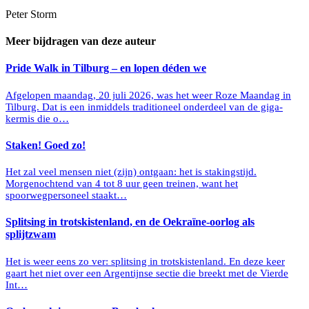
Peter Storm
Meer bijdragen van deze auteur
Pride Walk in Tilburg – en lopen déden we
Afgelopen maandag, 20 juli 2026, was het weer Roze Maandag in
Tilburg. Dat is een inmiddels traditioneel onderdeel van de giga-
kermis die o…
Staken! Goed zo!
Het zal veel mensen niet (zijn) ontgaan: het is stakingstijd.
Morgenochtend van 4 tot 8 uur geen treinen, want het
spoorwegpersoneel staakt…
Splitsing in trotskistenland, en de Oekraïne-oorlog als
splijtzwam
Het is weer eens zo ver: splitsing in trotskistenland. En deze keer
gaart het niet over een Argentijnse sectie die breekt met de Vierde
Int…