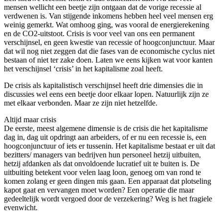
mensen wellicht een beetje zijn ontgaan dat de vorige recessie al
verdwenen is. Van stijgende inkomens hebben heel veel mensen erg
weinig gemerkt. Wat omhoog ging, was vooral de energierekening
en de CO2-uitstoot. Crisis is voor veel van ons een permanent
verschijnsel, en geen kwestie van recessie of hoogconjunctuur. Maar
dat wil nog niet zeggen dat die fases van de economische cyclus niet
bestaan of niet ter zake doen. Laten we eens kijken wat voor kanten
het verschijnsel ‘crisis’ in het kapitalisme zoal heeft.
De crisis als kapitalistisch verschijnsel heeft drie dimensies die in
discussies wel eens een beetje door elkaar lopen. Natuurlijk zijn ze
met elkaar verbonden. Maar ze zijn niet hetzelfde.
Altijd maar crisis
De eerste, meest algemene dimensie is de crisis die het kapitalisme
dag in, dag uit opdringt aan arbeiders, of er nu een recessie is, een
hoogconjunctuur of iets er tussenin. Het kapitalisme bestaat er uit dat
bezitters/ managers van bedrijven hun personeel hetzij uitbuiten,
hetzij afdanken als dat onvoldoende lucratief uit te buiten is. De
uitbuiting betekent voor velen laag loon, genoeg om van rond te
komen zolang er geen dingen mis gaan. Een apparaat dat plotseling
kapot gaat en vervangen moet worden? Een operatie die maar
gedeeltelijk wordt vergoed door de verzekering? Weg is het fragiele
evenwicht.