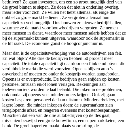
bedrijven? Ze gaan investeren, om een zo groot mogelijk deel van
die groei binnen te slepen. Ze doen dat niet in onderling overleg,
maar ieder voor zich. Ze willen het liefst allemaal als enige die
dubbel zo grote markt bedienen. Ze vergroten allemaal hun
capaciteit zo veel mogelijk. Dus bouwen ze nieuwe bedrijfshallen,
waarmee ze de markt voor bouwbedrijven vergroten. Ze nemen
meer mensen in dienst, waardoor meer mensen salaris hebben dat ze
bij de supermarkt kunnen uitgeven, waardoor ook de supermarkt in
de lift raakt. De economie gonst de hoogconjunctuur in.
Maar dan is de capaciteitsverhoging van de autobedrijven een feit.
En wat blijkt? Alle drie de bedrijven hebben 50 procent meer
capaciteit. De totale capaciteit ligt daardoor een flink eind bóven die
verdubbelde markt die werd voorzien. Opeens blijven auto 's
onverkocht of moeten ze onder de kostprijs worden aangeboden.
Opeens is er overproductie. De bedrijven gaan snijden op kosten,
personeel ontslaan en/of lonen verlagen. Rekeningen aan
toeleveranciers worden te laat betaald. Die raken in de problemen,
ook omdat zij opeens veel minder orders krijgen. Ook zij gaan
kosten besparen, personeel de laan uitsturen. Minder arbeiders, met
lagere lonen, die minder inkopen doen: de supermarkten zien
teruglopende afzet, en reageren eveneens met kostenbesparingen.
Misschien dat één van de drie autobedrijven op de fles gaat,
misschien bezwijkt een grote bouwfirma, een supermarktketen, een
bank. De groei hapert en maakt plaats voor krimp, de