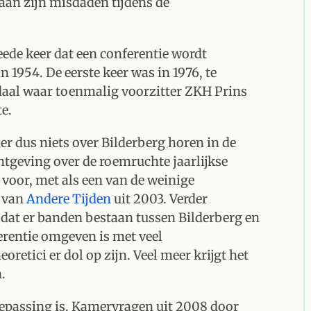
g aan zijn misdaden tijdens de
weede keer dat een conferentie wordt
n 1954. De eerste keer was in 1976, te
al waar toenmalig voorzitter ZKH Prins
te.
er dus niets over Bilderberg horen in de
htgeving over de roemruchte jaarlijkse
 voor, met als een van de weinige
g van
Andere Tijden
uit 2003. Verder
 dat er banden bestaan tussen Bilderberg en
erentie omgeven is met veel
tici er dol op zijn. Veel meer krijgt het
.
toepassing is. Kamervragen uit 2008 door