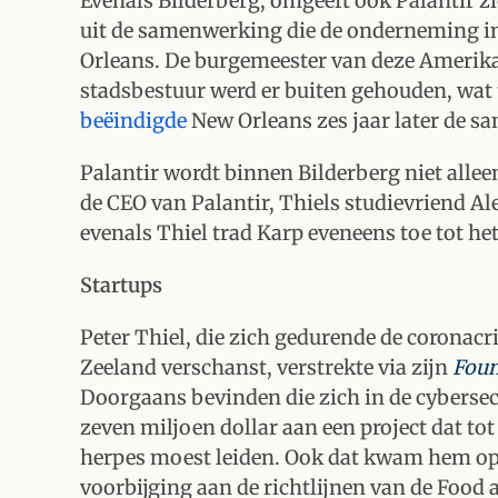
Evenals Bilderberg, omgeeft ook Palantir zi
uit de samenwerking die de onderneming in
Orleans. De burgemeester van deze Amerika
stadsbestuur werd er buiten gehouden, wat t
beëindigde
New Orleans zes jaar later de s
Palantir wordt binnen Bilderberg niet alle
de CEO van Palantir, Thiels studievriend Al
evenals Thiel trad Karp eveneens toe tot he
Startups
Peter Thiel, die zich gedurende de coronacri
Zeeland verschanst, verstrekte via zijn
Foun
Doorgaans bevinden die zich in de cybersect
zeven miljoen dollar aan een project dat to
herpes moest leiden. Ook dat kwam hem op k
voorbijging aan de richtlijnen van de Food