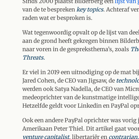
Sinds 2000 plaatst Bilderberg een
lijst va
van de te bespreken
key topics
. Achteraf ve
raden wat er besproken is.
Wat tegenwoordig opvalt op de lijst van dee
aan de grond heeft gekregen binnen Bilder
naar voren in de gespreksthema’s, zoals
The
Threats.
Er viel in 2019 een uitnodiging op de mat b
Jared Cohen, de CEO van Jigsaw, de
technol
werden ook Satya Nadella, de CEO van Micr
medeoprichter van de kunstmatige intelli
Hetzelfde geldt voor Linkedin en PayPal op
Ook een andere PayPal oprichter was vorig j
Amerikaan Peter Thiel. Dit artikel gaat voor
venture capitalist
, libertariër en
contrarian