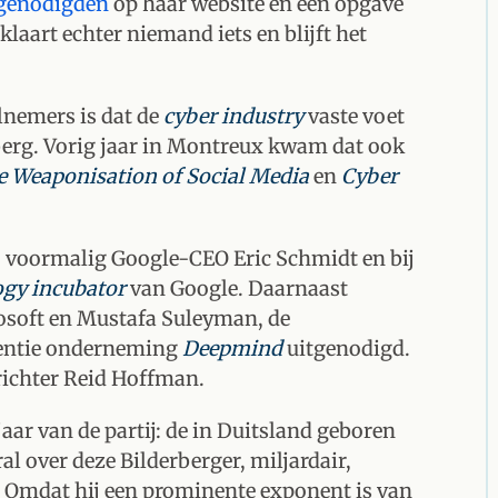
n genodigden
op haar website en een opgave
rklaart echter niemand iets en blijft het
lnemers is dat de
cyber industry
vaste voet
berg. Vorig jaar in Montreux kwam dat ook
 Weaponisation of Social Media
en
Cyber
ij voormalig Google-CEO Eric Schmidt en bij
ogy incubator
van Google. Daarnaast
osoft en Mustafa Suleyman, de
gentie onderneming
Deepmind
uitgenodigd.
richter Reid Hoffman.
aar van de partij: de in Duitsland geboren
al over deze Bilderberger, miljardair,
.
Omdat hij een prominente exponent is van