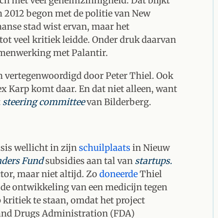
ch met veel geheimzinnigheid. Dat blijkt
 2012 begon met de politie van New
anse stad wist ervan, maar het
ot veel kritiek leidde. Onder druk daarvan
amenwerking met Palantir.
en vertegenwoordigd door Peter Thiel. Ook
ex Karp komt daar. En dat niet alleen, want
t
steering committee
van Bilderberg.
sis wellicht in zijn
schuilplaats
in Nieuw
ders Fund
subsidies aan tal van
startups.
or, maar niet altijd. Zo
doneerde
Thiel
t de ontwikkeling van een medicijn tegen
ritiek te staan, omdat het project
 and Drugs Administration (FDA)