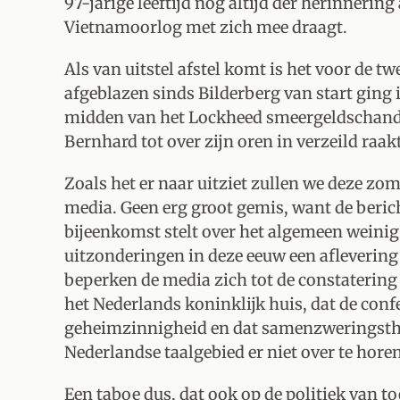
97-jarige leeftijd nog altijd der herinnerin
Vietnamoorlog met zich mee draagt.
Als van uitstel afstel komt is het voor de t
afgeblazen sinds Bilderberg van start ging i
midden van het Lockheed smeergeldschanda
Bernhard tot over zijn oren in verzeild raak
Zoals het er naar uitziet zullen we deze zom
media. Geen erg groot gemis, want de beric
bijeenkomst stelt over het algemeen weinig
uitzonderingen in deze eeuw een afleverin
beperken de media zich tot de constatering
het Nederlands koninklijk huis, dat de conf
geheimzinnigheid en dat samenzweringstheore
Nederlandse taalgebied er niet over te horen
Een taboe dus, dat ook op de politiek van 