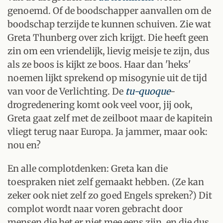
genoemd. Of de boodschapper aanvallen om de
boodschap terzijde te kunnen schuiven. Zie wat
Greta Thunberg over zich krijgt. Die heeft geen
zin om een vriendelijk, lievig meisje te zijn, dus
als ze boos is kijkt ze boos. Haar dan 'heks'
noemen lijkt sprekend op misogynie uit de tijd
van voor de Verlichting. De
tu-quoque
-
drogredenering komt ook veel voor, jij ook,
Greta gaat zelf met de zeilboot maar de kapitein
vliegt terug naar Europa. Ja jammer, maar ook:
nou en?
En alle complotdenken: Greta kan die
toespraken niet zelf gemaakt hebben. (Ze kan
zeker ook niet zelf zo goed Engels spreken?) Dit
complot wordt naar voren gebracht door
mensen die het er niet mee eens zijn, en die dus