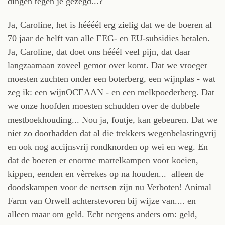
dingen tegen je gezegd...?'
Ja, Caroline, het is héééél erg zielig dat we de boeren al
70 jaar de helft van alle EEG- en EU-subsidies betalen.
Ja, Caroline, dat doet ons hééél veel pijn, dat daar
langzaamaan zoveel gemor over komt. Dat we vroeger
moesten zuchten onder een boterberg, een wijnplas - wat
zeg ik: een wijnOCEAAN - en een melkpoederberg. Dat
we onze hoofden moesten schudden over de dubbele
mestboekhouding... Nou ja, foutje, kan gebeuren. Dat we
niet zo doorhadden dat al die trekkers wegenbelastingvrij
en ook nog accijnsvrij rondknorden op wei en weg. En
dat de boeren er enorme martelkampen voor koeien,
kippen, eenden en vèrrekes op na houden... alleen de
doodskampen voor de nertsen zijn nu Verboten! Animal
Farm van Orwell achterstevoren bij wijze van.... en
alleen maar om geld. Echt nergens anders om: geld,