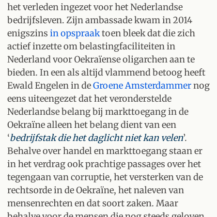
het verleden ingezet voor het Nederlandse
bedrijfsleven. Zijn ambassade kwam in 2014
enigszins
in opspraak
toen bleek dat die zich
actief inzette om belastingfaciliteiten in
Nederland voor Oekraïense oligarchen aan te
bieden. In een als altijd vlammend betoog heeft
Ewald Engelen in de
Groene Amsterdammer
nog
eens uiteengezet dat het veronderstelde
Nederlandse belang bij markttoegang in de
Oekraïne alleen het belang dient van een
‘
bedrijfstak die het daglicht niet kan velen
’.
Behalve over handel en markttoegang staan er
in het verdrag ook prachtige passages over het
tegengaan van corruptie, het versterken van de
rechtsorde in de Oekraïne, het naleven van
mensenrechten en dat soort zaken. Maar
behalve voor de mensen die nog steeds geloven