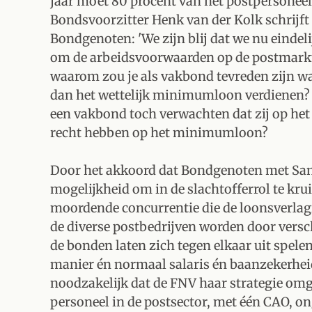
jaar moet 80 procent van het postpersonee
Bondsvoorzitter Henk van der Kolk schrijft
Bondgenoten: 'We zijn blij dat we nu eindel
om de arbeidsvoorwaarden op de postmarkt.
waarom zou je als vakbond tevreden zijn w
dan het wettelijk minimumloon verdienen?
een vakbond toch verwachten dat zij op he
recht hebben op het minimumloon?
Door het akkoord dat Bondgenoten met Sandd
mogelijkheid om in de slachtofferrol te kr
moordende concurrentie die de loonsverlag
de diverse postbedrijven worden door vers
de bonden laten zich tegen elkaar uit spele
manier én normaal salaris én baanzekerhei
noodzakelijk dat de FNV haar strategie om
personeel in de postsector, met één CAO, 