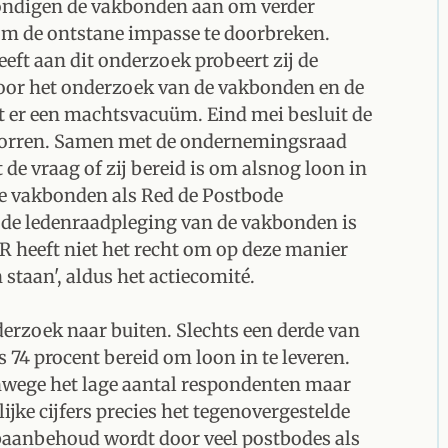
kondigen de vakbonden aan om verder
m de ontstane impasse te doorbreken.
eeft aan dit onderzoek probeert zij de
Door het onderzoek van de vakbonden en de
t er een machtsvacuüm. Eind mei besluit de
 porren. Samen met de ondernemingsraad
 de vraag of zij bereid is om alsnog loon in
de vakbonden als Red de Postbode
 de ledenraadpleging van de vakbonden is
OR heeft niet het recht om op deze manier
staan', aldus het actiecomité.
derzoek naar buiten. Slechts een derde van
s 74 procent bereid om loon in te leveren.
anwege het lage aantal respondenten maar
ke cijfers precies het tegenovergestelde
r baanbehoud wordt door veel postbodes als