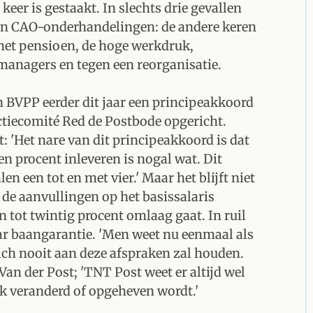
 keer is gestaakt. In slechts drie gevallen
pen CAO-onderhandelingen: de andere keren
 het pensioen, de hoge werkdruk,
managers en tegen een reorganisatie.
BVPP eerder dit jaar een principeakkoord
ctiecomité Red de Postbode opgericht.
 'Het nare van dit principeakkoord is dat
en procent inleveren is nogal wat. Dit
n een tot en met vier.' Maar het blijft niet
 de aanvullingen op het basissalaris
n tot twintig procent omlaag gaat. In ruil
jaar baangarantie. 'Men weet nu eenmaal als
ch nooit aan deze afspraken zal houden.
 Van der Post; 'TNT Post weet er altijd wel
ak veranderd of opgeheven wordt.'