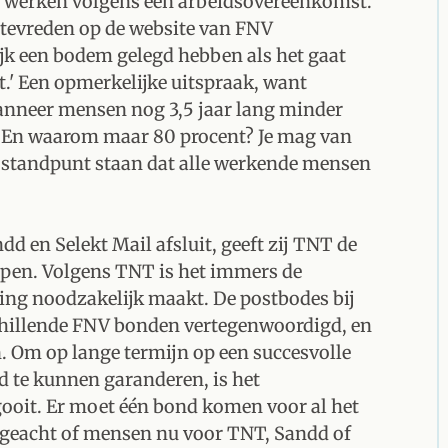
l werken volgens een arbeidsovereenkomst.
 tevreden op de website van FNV
ijk een bodem gelegd hebben als het gaat
' Een opmerkelijke uitspraak, want
anneer mensen nog 3,5 jaar lang minder
 En waarom maar 80 procent? Je mag van
t standpunt staan dat alle werkende mensen
 en Selekt Mail afsluit, geeft zij TNT de
uipen. Volgens TNT is het immers de
ing noodzakelijk maakt. De postbodes bij
chillende FNV bonden vertegenwoordigd, en
n. Om op lange termijn op een succesvolle
d te kunnen garanderen, is het
gooit. Er moet één bond komen voor al het
ongeacht of mensen nu voor TNT, Sandd of