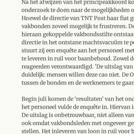
Na het afwijzen van het principeakkoord 
onderzoek te doen naar de mogelijkheden o
Hoewel de directie van TNT Post haar fiat g
vakbonden zoveel mogelijk te frustreren. 
hieraan gekoppelde vakbondsstilte ontstaa
directie in het ontstane machtsvacuüm te
stuurt zij een enquête aan het personeel met
te leveren in ruil voor baanbehoud. Zowel 
reageerden verontwaardigd. 'De uitslag van
duidelijk: mensen willen deze cao niet. De 
tussen de bonden en de werknemers te gaan 
Begin juli komen de ‘resultaten’ van het on
het personeel vulde de enquête in. Hiervan i
De uitslag is onbetrouwbaar, niet alleen v
ook omdat vakbondsleden met ongeveer gelij
stellen. Het inleveren van loon in ruil voo