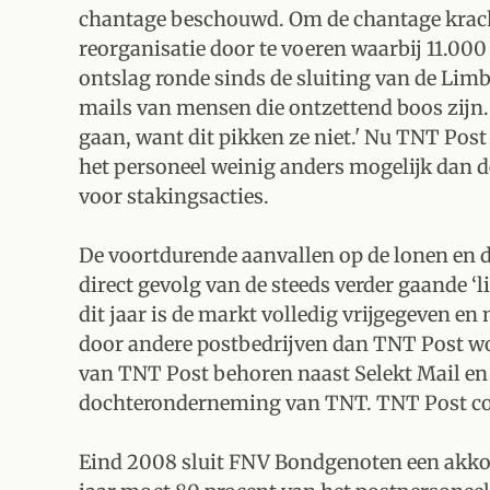
chantage beschouwd. Om de chantage kracht b
reorganisatie door te voeren waarbij 11.00
ontslag ronde sinds de sluiting van de Limbu
mails van mensen die ontzettend boos zijn. D
gaan, want dit pikken ze niet.' Nu TNT Post 
het personeel weinig anders mogelijk dan d
voor stakingsacties.
De voortdurende aanvallen op de lonen en d
direct gevolg van de steeds verder gaande ‘l
dit jaar is de markt volledig vrijgegeven e
door andere postbedrijven dan TNT Post w
van TNT Post behoren naast Selekt Mail en 
dochteronderneming van TNT. TNT Post con
Eind 2008 sluit FNV Bondgenoten een akkoo